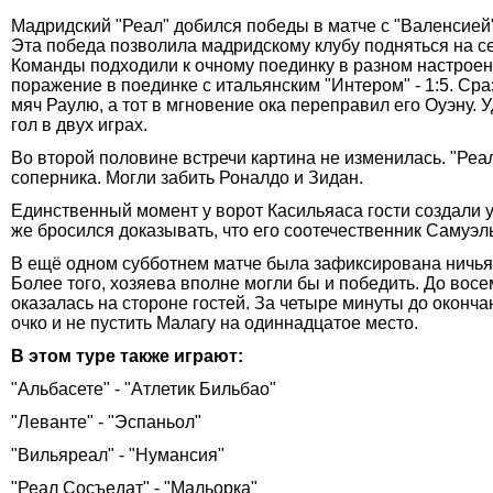
Мадридский "Реал" добился победы в матче с "Валенсией
Эта победа позволила мадридскому клубу подняться на се
Команды подходили к очному поединку в разном настроении
поражение в поединке с итальянским "Интером" - 1:5. Сраз
мяч Раулю, а тот в мгновение ока переправил его Оуэну. 
гол в двух играх.
Во второй половине встречи картина не изменилась. "Реа
соперника. Могли забить Роналдо и Зидан.
Единственный момент у ворот Касильяаса гости создали у
же бросился доказывать, что его соотечественник Самуэл
В ещё одном субботнем матче была зафиксирована ничья 1
Более того, хозяева вполне могли бы и победить. До восе
оказалась на стороне гостей. За четыре минуты до оконч
очко и не пустить Малагу на одиннадцатое место.
В этом туре также играют:
"Альбасете" - "Атлетик Бильбао"
"Леванте" - "Эспаньол"
"Вильяреал" - "Нумансия"
"Реал Сосъедат" - "Мальорка"