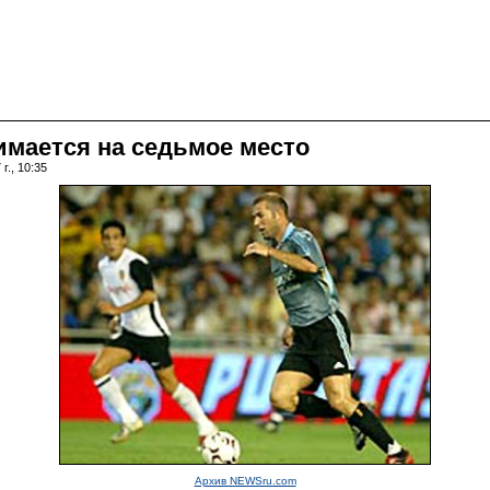
имается на седьмое место
г., 10:35
Архив NEWSru.com