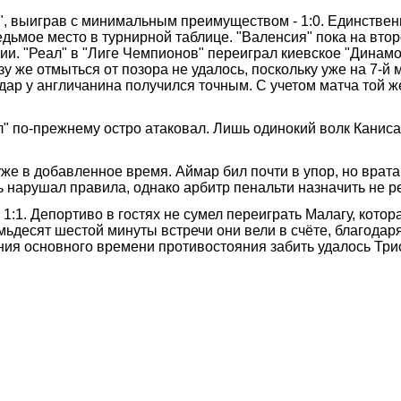
", выиграв с минимальным преимуществом - 1:0. Единствен
дьмое место в турнирной таблице. "Валенсия" пока на втор
. "Реал" в "Лиге Чемпионов" переиграл киевское "Динамо" 
у же отмыться от позора не удалось, поскольку уже на 7-й 
Удар у англичанина получился точным. С учетом матча той ж
л" по-прежнему остро атаковал. Лишь одинокий волк Канис
же в добавленное время. Аймар бил почти в упор, но врата
ь нарушал правила, однако арбитр пенальти назначить не р
:1. Депортиво в гостях не сумел переиграть Малагу, котор
мьдесят шестой минуты встречи они вели в счёте, благодар
ания основного времени противостояния забить удалось Тр