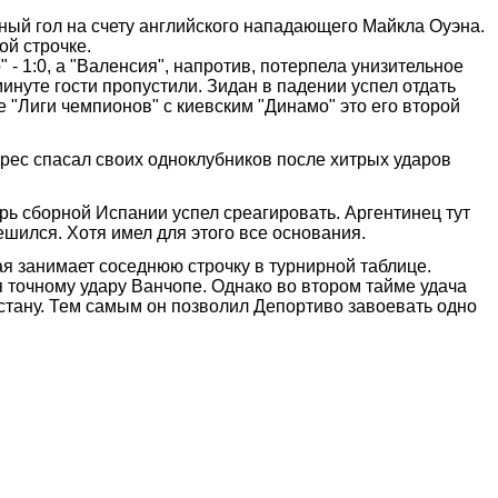
ный гол на счету английского нападающего Майкла Оуэна.
ой строчке.
- 1:0, а "Валенсия", напротив, потерпела унизительное
минуте гости пропустили. Зидан в падении успел отдать
е "Лиги чемпионов" с киевским "Динамо" это его второй
арес спасал своих одноклубников после хитрых ударов
рь сборной Испании успел среагировать. Аргентинец тут
ешился. Хотя имел для этого все основания.
ая занимает соседнюю строчку в турнирной таблице.
я точному удару Ванчопе. Однако во втором тайме удача
истану. Тем самым он позволил Депортиво завоевать одно