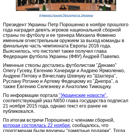
Администрация Президента Украины
Президент Украины Петр Порошенко в ноябре прошлого
года наградил девять игроков национальной сборной
страны по футболу и ее тренера Михаила Фоменко
именным огнестрельным оружием за выход команды в
финальную часть чемпионата Европы 2016 года.
Выяснилось, что пистолет также получил глава
Федерации футбола Украины (ФФУ) Андрей Павелко.
Именные стволы достались футболистам "Динамо"
Олегу Гусеву, Евгению Хачериди и Андрею Ярмоленко,
Андрею Пятову и Вячеславу Шевчуку из "Шахтера",
Руслану Ротаню и Артему Федецкому из "Днепра", а
также Евгению Селезневу и Анатолию Тимощуку.
По информации портала
"Украинские новости"
,
соответствующий указ N650 глава государства подписал
21 ноября 2015 года, однако текст его ранее не
публиковался.
По итогам встречи Порошенко с членами сборной,
которая состоялась 22 ноября
, сообщалось, что
спортсменам были вручены "памятные подарки". Тогда