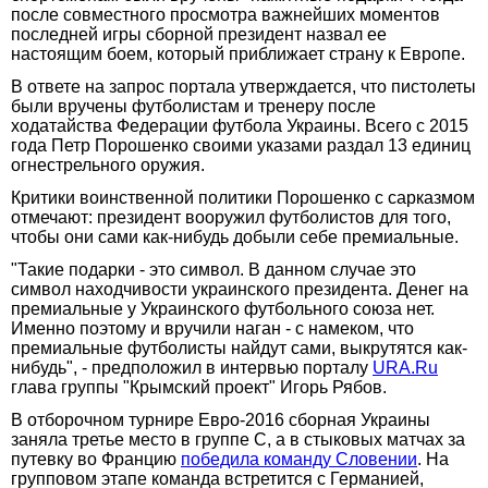
после совместного просмотра важнейших моментов
последней игры сборной президент назвал ее
настоящим боем, который приближает страну к Европе.
В ответе на запрос портала утверждается, что пистолеты
были вручены футболистам и тренеру после
ходатайства Федерации футбола Украины. Всего с 2015
года Петр Порошенко своими указами раздал 13 единиц
огнестрельного оружия.
Критики воинственной политики Порошенко с сарказмом
отмечают: президент вооружил футболистов для того,
чтобы они сами как-нибудь добыли себе премиальные.
"Такие подарки - это символ. В данном случае это
символ находчивости украинского президента. Денег на
премиальные у Украинского футбольного союза нет.
Именно поэтому и вручили наган - с намеком, что
премиальные футболисты найдут сами, выкрутятся как-
нибудь", - предположил в интервью порталу
URA.Ru
глава группы "Крымский проект" Игорь Рябов.
В отборочном турнире Евро-2016 сборная Украины
заняла третье место в группе C, а в стыковых матчах за
путевку во Францию
победила команду Словении
. На
групповом этапе команда встретится с Германией,