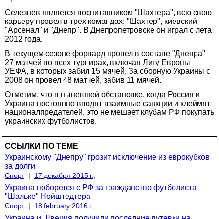
Селезнев является воспитанником "Шахтера", всю свою
карьеру провел в трех командах: "Шахтер", киевский
"Арсенал" и "Днепр". В Днепропетровске он играл с лета
2012 года.
В текущем сезоне форвард провел в составе "Днепра"
27 матчей во всех турнирах, включая Лигу Европы
УЕФА, в которых забил 15 мячей. За сборную Украины с
2008 он провел 48 матчей, забив 11 мячей.
Отметим, что в нынешней обстановке, когда Россия и
Украина постоянно вводят взаимные санкции и клеймят
националпредателей, это не мешает клубам РФ покупать
украинских футболистов.
ССЫЛКИ ПО ТЕМЕ
Украинскому "Днепру" грозит исключение из еврокубков
за долги
Спорт
|
17 декабря 2015 г.,
Украина поборется с РФ за гражданство футболиста
"Шальке" Нойштедтера
Спорт
|
18 february 2016 г.,
Украина и Швеция получили последние путевки на