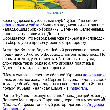
ФК ?Кубань?
Краснодарский футбольный клуб "Кубань" на своем
официальном сайте
объявил о подписании контракта с
нападающим сборной Украины Евгением Селезневым,
ранее выступавшим за "Днепр".
Сообщается, что новобранец уже прибыл в Кисловодск
на сбор клуба и провел утреннюю тренировку.
Агент футболиста Вадим Шаблий рассказал о причинах,
подвигших 30-летнего форварда поменять прописку. По
словам агента, у его клиента обстоятельства, увы,
сложились таким образом, что игровая практика в
"Днепре" оказалась под вопросом.
"Мечта сыграть в составе сборной Украины
во Франции
плюс огромное желание Сергея Ташуева видеть в своей
команде бомбардира-лидера и склонили выбор Жени в
пользу "Кубани" - написал Шаблий в
Instagram
.
Ранее "Кубань" покинул основной нападающий команды
Лоренсо Мельгарехо. Парагваец перешел в московский
"Спартак". Кроме того, клуб расторг договор
с Андреем
Аршавиным
.