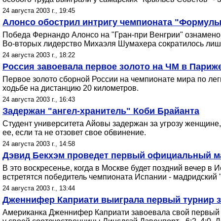
24 августа 2003 г., 19:45
Алонсо обострил интригу чемпионата "Формулы
Победа Фернандо Алонсо на "Гран-при Венгрии" ознамен
Во-вторых лидерство Михаэля Шумахера сократилось лишь
24 августа 2003 г., 18:22
Россия завоевала первое золото на ЧМ в Париж
Первое золото сборной России на чемпионате мира по лег
ходьбе на дистанцию 20 километров.
24 августа 2003 г., 16:43
Задержан "ангел-хранитель" Коби Брайанта
Студент университета Айовы задержан за угрозу женщине, 
ее, если та не отзовет свое обвинение.
24 августа 2003 г., 14:58
Дэвид Бекхэм проведет первый официальный ма
В это воскресенье, когда в Москве будет поздний вечер в
встретятся победитель чемпионата Испании - мадридский "Р
24 августа 2003 г., 13:44
Дженнифер Каприати выиграла первый турнир з
Американка Дженнифер Каприати завоевала свой первый 