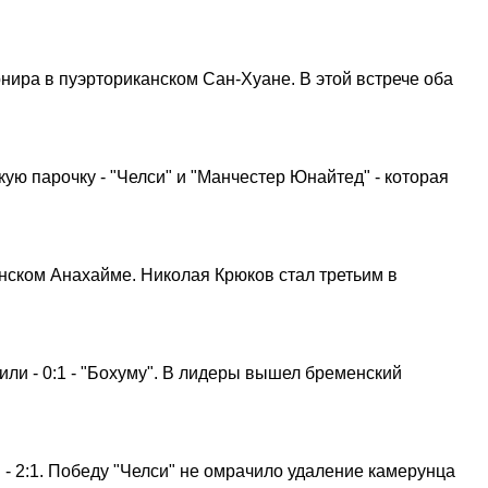
ира в пуэрториканском Сан-Хуане. В этой встрече оба
ую парочку - "Челси" и "Манчестер Юнайтед" - которая
нском Анахайме. Николая Крюков стал третьим в
ли - 0:1 - "Бохуму". В лидеры вышел бременский
 - 2:1. Победу "Челси" не омрачило удаление камерунца