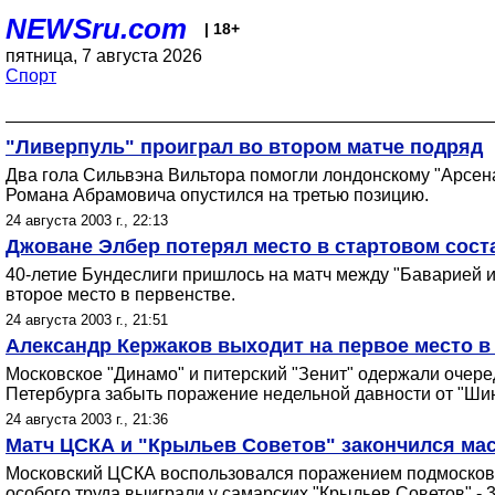
NEWSru.com
| 18+
пятница, 7 августа 2026
Спорт
"Ливерпуль" проиграл во втором матче подряд
Два гола Сильвэна Вильтора помогли лондонскому "Арсена
Романа Абрамовича опустился на третью позицию.
24 августа 2003 г., 22:13
Джоване Элбер потерял место в стартовом соста
40-летие Бундеслиги пришлось на матч между "Баварией и 
второе место в первенстве.
24 августа 2003 г., 21:51
Александр Кержаков выходит на первое место в
Московское "Динамо" и питерский "Зенит" одержали очеред
Петербурга забыть поражение недельной давности от "Шин
24 августа 2003 г., 21:36
Матч ЦСКА и "Крыльев Советов" закончился ма
Московский ЦСКА воспользовался поражением подмосковно
особого труда выиграли у самарских "Крыльев Советов" - 3