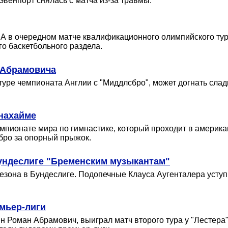
Дэвенпорт снялась с матча из-за травмы.
А в очередном матче квалификационного олимпийского турн
го баскетбольного раздела.
а Абрамовича
туре чемпионата Англии с "Миддлсбро", может догнать сладк
Анахайме
мпионате мира по гимнастике, который проходит в америка
бро за опорный прыжок.
Бундеслиге "Бременским музыкантам"
езона в Бундеслиге. Подопечные Клауса Аугенталера уступи
мьер-лиги
н Роман Абрамович, выиграл матч второго тура у "Лестера"