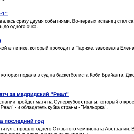
-1"
овалась сразу двумя событиями. Во-первых испанец стал 
 до одного очка.
е
кой атлетике, который проходит в Париже, завоевала Елен
которая подала в суд на баскетболиста Коби Брайанта. Джо
тч за мадридский "Реал"
 Испании пройдет матч на Суперкубок страны, который откр
еал" - и обладатель кубка страны - "Мальорка".
а последний год
титул с прошлогоднего Открытого чемпионата Австралии. 