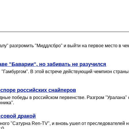
лу" разгромить "Миддлсбро" и выйти на первое место в чем
ве "Баварии", но забивать не разучился
"Гамбургом". В этой встрече действующий чемпион страны в
 споре российских снайперов
ные победы в российском первенстве. Разгром "Уралана" со
ника".
ссовой дракой
го "Сатурна Ren-TV", и вновь ушел от преследователей на
:0.