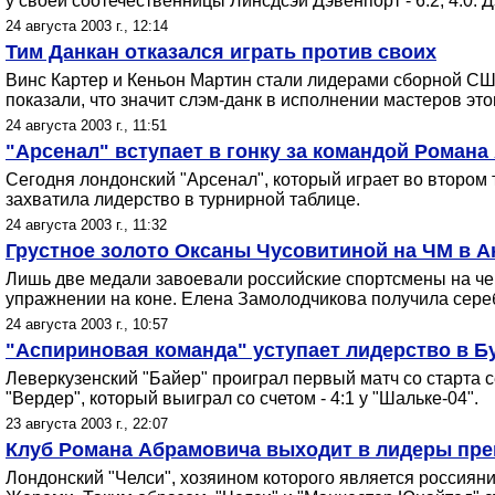
у своей соотечественницы Линсдсэй Дэвенпорт - 6:2, 4:0. 
24 августа 2003 г., 12:14
Тим Данкан отказался играть против своих
Винс Картер и Кеньон Мартин стали лидерами сборной СШ
показали, что значит слэм-данк в исполнении мастеров это
24 августа 2003 г., 11:51
"Арсенал" вступает в гонку за командой Роман
Сегодня лондонский "Арсенал", который играет во втором 
захватила лидерство в турнирной таблице.
24 августа 2003 г., 11:32
Грустное золото Оксаны Чусовитиной на ЧМ в 
Лишь две медали завоевали российские спортсмены на че
упражнении на коне. Елена Замолодчикова получила сере
24 августа 2003 г., 10:57
"Аспириновая команда" уступает лидерство в 
Леверкузенский "Байер" проиграл первый матч со старта с
"Вердер", который выиграл со счетом - 4:1 у "Шальке-04".
23 августа 2003 г., 22:07
Клуб Романа Абрамовича выходит в лидеры пре
Лондонский "Челси", хозяином которого является россияни