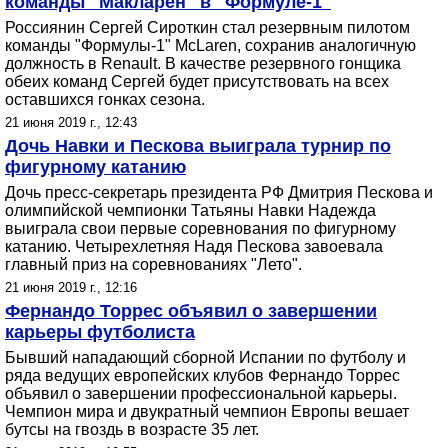
команды "Макларен" в "Формуле-1"
Россиянин Сергей Сироткин стал резервным пилотом
команды "Формулы-1" McLaren, сохранив аналогичную
должность в Renault. В качестве резервного гонщика
обеих команд Сергей будет присутствовать на всех
оставшихся гонках сезона.
21 июня 2019 г., 12:43
Дочь Навки и Пескова выиграла турнир по
фигурному катанию
Дочь пресс-секретарь президента РФ Дмитрия Пескова и
олимпийской чемпионки Татьяны Навки Надежда
выиграла свои первые соревнования по фигурному
катанию. Четырехлетняя Надя Пескова завоевала
главный приз на соревнованиях "Лето".
21 июня 2019 г., 12:16
Фернандо Торрес объявил о завершении
карьеры футболиста
Бывший нападающий сборной Испании по футболу и
ряда ведущих европейских клубов Фернандо Торрес
объявил о завершении профессиональной карьеры.
Чемпион мира и двукратный чемпион Европы вешает
бутсы на гвоздь в возрасте 35 лет.