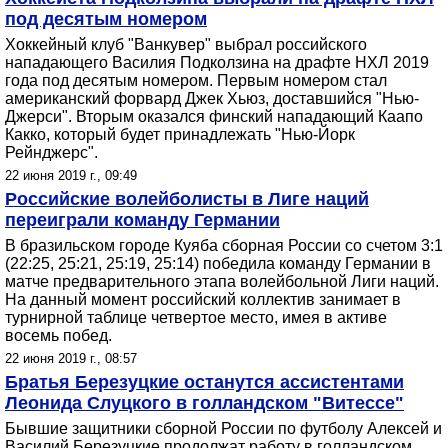
под десятым номером
Хоккейный клуб "Ванкувер" выбрал российского
нападающего Василия Подколзина на драфте НХЛ 2019
года под десятым номером. Первым номером стал
американский форвард Джек Хьюз, доставшийся "Нью-
Джерси". Вторым оказался финский нападающий Каапо
Какко, который будет принадлежать "Нью-Йорк
Рейнджерс".
22 июня 2019 г., 09:49
Российские волейболисты в Лиге наций
переиграли команду Германии
В бразильском городе Куяба сборная России со счетом 3:1
(22:25, 25:21, 25:19, 25:14) победила команду Германии в
матче предварительного этапа волейбольной Лиги наций.
На данный момент российский коллектив занимает в
турнирной таблице четвертое место, имея в активе
восемь побед.
22 июня 2019 г., 08:57
Братья Березуцкие останутся ассистентами
Леонида Слуцкого в голландском "Витессе"
Бывшие защитники сборной России по футболу Алексей и
Василий Березуцкие продолжат работу в голландском