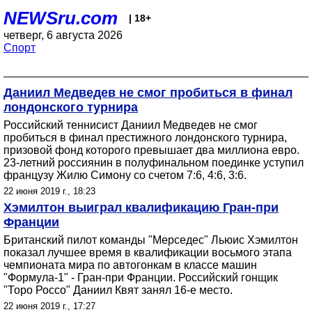
NEWSru.com
| 18+
четверг, 6 августа 2026
Спорт
Даниил Медведев не смог пробиться в финал
лондонского турнира
Российский теннисист Даниил Медведев не смог
пробиться в финал престижного лондонского турнира,
призовой фонд которого превышает два миллиона евро.
23-летний россиянин в полуфинальном поединке уступил
французу Жилю Симону со счетом 7:6, 4:6, 3:6.
22 июня 2019 г., 18:23
Хэмилтон выиграл квалификацию Гран-при
Франции
Британский пилот команды "Мерседес" Льюис Хэмилтон
показал лучшее время в квалификации восьмого этапа
чемпионата мира по автогонкам в классе машин
"Формула-1" - Гран-при Франции. Российский гонщик
"Торо Россо" Даниил Квят занял 16-е место.
22 июня 2019 г., 17:27