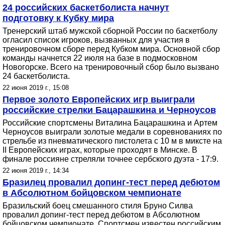
24 российских баскетболиста начнут
подготовку к Кубку мира
Тренерский штаб мужской сборной России по баскетболу
огласил список игроков, вызванных для участия в
тренировочном сборе перед Кубком мира. Основной сбор
команды начнется 22 июля на базе в подмосковном
Новогорске. Всего на тренировочный сбор было вызвано
24 баскетболиста.
22 июня 2019 г., 15:08
Первое золото Европейских игр выиграли
российские стрелки Бацарашкина и Черноусов
Российские спортсмены Виталина Бацарашкина и Артем
Черноусов выиграли золотые медали в соревнованиях по
стрельбе из пневматического пистолета с 10 м в миксте на
II Европейских играх, которые проходят в Минске. В
финале россияне стреляли точнее сербского дуэта - 17:9.
22 июня 2019 г., 14:34
Бразилец провалил допинг-тест перед дебютом
в Абсолютном бойцовском чемпионате
Бразильский боец смешанного стиля Бруно Силва
провалил допинг-тест перед дебютом в Абсолютном
бойцовском чемпионате. Спортсмен известен российским