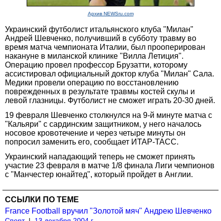
Архив NEWSru.com
Украинский футболист итальянского клуба "Милан"
Андрей Шевченко, получивший в субботу травму во
время матча чемпионата Италии, был прооперирован
накануне в миланской клинике "Вилла Летиция".
Операцию провел профессор Брузатти, которому
ассистировал официальный доктор клуба "Милан" Сала.
Медики провели операцию по восстановлению
поврежденных в результате травмы костей скулы и
левой глазницы. Футболист не сможет играть 20-30 дней.
19 февраля Шевченко столкнулся на 9-й минуте матча с
"Кальяри" с сардинским защитником, у него началось
носовое кровотечение и через четыре минуты он
попросил заменить его, сообщает ИТАР-ТАСС.
Украинский нападающий теперь не сможет принять
участие 23 февраля в матче 1/8 финала Лиги чемпионов
с "Манчестер юнайтед", который пройдет в Англии.
ССЫЛКИ ПО ТЕМЕ
France Football вручил "Золотой мяч" Андрею Шевченко
Спорт
|
13 декабря 2004 г.,