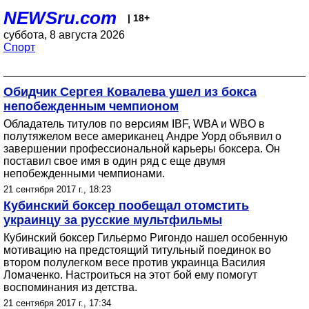
NEWSru.com
| 18+
суббота, 8 августа 2026
Спорт
Обидчик Сергея Ковалева ушел из бокса
непобежденным чемпионом
Обладатель титулов по версиям IBF, WBA и WBO в
полутяжелом весе американец Андре Уорд объявил о
завершении профессиональной карьеры боксера. Он
поставил свое имя в один ряд с еще двумя
непобежденными чемпионами.
21 сентября 2017 г., 18:23
Кубинский боксер пообещал отомстить
украинцу за русские мультфильмы
Кубинский боксер Гильермо Ригондо нашел особенную
мотивацию на предстоящий титульный поединок во
втором полулегком весе против украинца Василия
Ломаченко. Настроиться на этот бой ему помогут
воспоминания из детства.
21 сентября 2017 г., 17:34