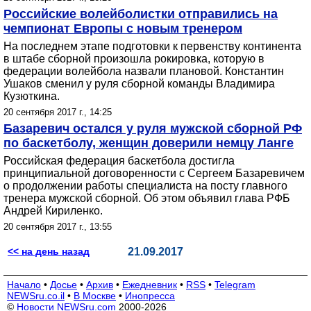
Российские волейболистки отправились на
чемпионат Европы с новым тренером
На последнем этапе подготовки к первенству континента
в штабе сборной произошла рокировка, которую в
федерации волейбола назвали плановой. Константин
Ушаков сменил у руля сборной команды Владимира
Кузюткина.
20 сентября 2017 г., 14:25
Базаревич остался у руля мужской сборной РФ
по баскетболу, женщин доверили немцу Ланге
Российская федерация баскетбола достигла
принципиальной договоренности с Сергеем Базаревичем
о продолжении работы специалиста на посту главного
тренера мужской сборной. Об этом объявил глава РФБ
Андрей Кириленко.
20 сентября 2017 г., 13:55
<< на день назад
21.09.2017
Начало
•
Досье
•
Архив
•
Ежедневник
•
RSS
•
Telegram
NEWSru.co.il
•
В Москве
•
Инопресса
©
Новости NEWSru.com
2000-2026