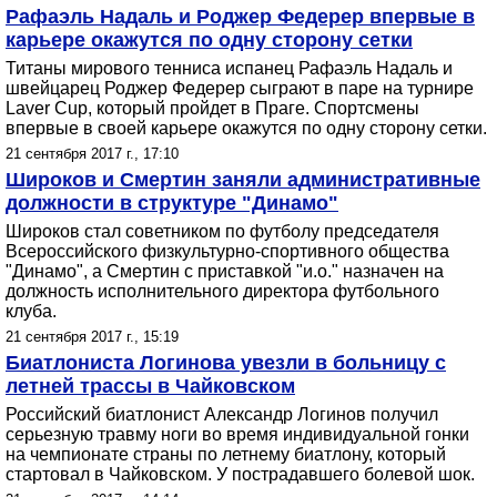
Рафаэль Надаль и Роджер Федерер впервые в
карьере окажутся по одну сторону сетки
Титаны мирового тенниса испанец Рафаэль Надаль и
швейцарец Роджер Федерер сыграют в паре на турнире
Laver Cup, который пройдет в Праге. Спортсмены
впервые в своей карьере окажутся по одну сторону сетки.
21 сентября 2017 г., 17:10
Широков и Смертин заняли административные
должности в структуре "Динамо"
Широков стал советником по футболу председателя
Всероссийского физкультурно-спортивного общества
"Динамо", а Смертин с приставкой "и.о." назначен на
должность исполнительного директора футбольного
клуба.
21 сентября 2017 г., 15:19
Биатлониста Логинова увезли в больницу с
летней трассы в Чайковском
Российский биатлонист Александр Логинов получил
серьезную травму ноги во время индивидуальной гонки
на чемпионате страны по летнему биатлону, который
стартовал в Чайковском. У пострадавшего болевой шок.