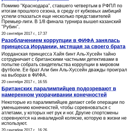
Помимо "Краснодара", ставшего четвертым в РФПЛ по
итогам прошлого сезона, в среду от кубковых амбиций
успели отказаться еще несколько представителей
Премьер-лиги. В 1/8 финала турнира вышел казанский
"Рубин".
20 сентября 2017 г., 17:37
Разоблачением коррупции в ФИФА занялась
принцесса Иордании, мстящая за своего брата
Иорданская принцесса Хайя бинт Аль-Хусейн тайно
сотрудничает с британскими частными детективами в
попытке собрать свидетельства коррупции в мировом
футболе. Ее брат Али бин Аль-Хуссейн дважды проиграл
на выборах в ФИФА.
20 сентября 2017 г., 16:55
Британских паралимпийцев подозревают в
намеренном укорачивании конечностей
Некоторые из паралимпийцев делают себе операции по
уменьшению конечностей, чтобы соревноваться с
атлетами, у которых нет рук и ног. Другие спортсмены
соревнуются на инвалидной коляске, которую в жизни не
используют.
20 сентября 2017 г., 16:26