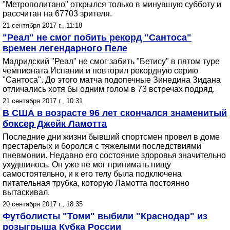
"Метрополитано" открылся только в минувшую субботу и
рассчитан на 67703 зрителя.
21 сентября 2017 г., 11:18
"Реал" не смог побить рекорд "Сантоса"
времен легендарного Пеле
Мадридский "Реал" не смог забить "Бетису" в пятом туре
чемпионата Испании и повторил рекордную серию
"Сантоса". До этого матча подопечные Зинедина Зидана
отличались хотя бы одним голом в 73 встречах подряд.
21 сентября 2017 г., 10:31
В США в возрасте 96 лет скончался знаменитый
боксер Джейк Ламотта
Последние дни жизни бывший спортсмен провел в доме
престарелых и боролся с тяжелыми последствиями
пневмонии. Недавно его состояние здоровья значительно
ухудшилось. Он уже не мог принимать пищу
самостоятельно, и к его телу была подключена
питательная трубка, которую Ламотта постоянно
вытаскивал.
20 сентября 2017 г., 18:35
Футболисты "Томи" выбили "Краснодар" из
розыгрыша Кубка России