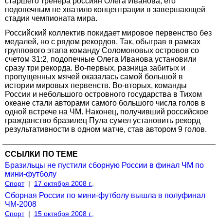
старшего тренера россиян Олега Иванова, его
подопечным не хватило концентрации в завершающей
стадии чемпионата мира.
Российский коллектив покидает мировое первенство без
медалей, но с рядом рекордов. Так, обыграв в рамках
группового этапа команду Соломоновых островов со
счетом 31:2, подопечные Олега Иванова установили
сразу три рекорда. Во-первых, разница забитых и
пропущенных мячей оказалась самой большой в
истории мировых первенств. Во-вторых, команды
России и небольшого островного государства в Тихом
океане стали авторами самого большого числа голов в
одной встрече на ЧМ. Наконец, получивший российское
гражданство бразилец Пула сумел установить рекорд
результативности в одном матче, став автором 9 голов.
ССЫЛКИ ПО ТЕМЕ
Бразильцы не пустили сборную России в финал ЧМ по
мини-футболу
Спорт
|
17 октября 2008 г.,
Сборная России по мини-футболу вышла в полуфинал
ЧМ-2008
Спорт
|
15 октября 2008 г.,