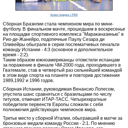
Action Images / FIFA
Сборная Бразилии стала чемпионом мира по мини-
футболу. В финальном мачте, прошедшем в воскресенье
на площадке спортивного комплекса "Мараканазинью" в
Рио-де-Жанейро, подопечные Паулу Сезара ди
Оливейры обыграли в серии послематчевых пенальти
команду Испании - 4:3 (основное и дополнительное
время - 2:2).
Таким образом южноамериканцы отомстили испанцам
за поражение в финале ЧМ-2000 года, проходившего в
Гватемале, став в четвертый раз сильнейшей командой
в этом виде спорта на планете и повторив достижения
1989,1992 и 1996 годов.
Сборная Испании, руководимая Венансио Лопесом,
упустила шанс сравняться с бразильцами по числу
титулов, отмечает ИТАР-ТАСС. Четырехкратные
победители первенств Европы сложили с себя
полномочия действующих чемпионов мира.
Третье место у сборной Италии, обыгравшей в матче за
бронзовые медали команду России - 2:1. По мнению