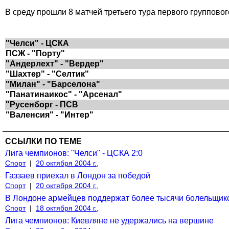
В среду прошли 8 матчей третьего тура первого групповог
"Челси" - ЦСКА
ПСЖ - "Порту"
"Андерлехт" - "Вердер"
"Шахтер" - "Селтик"
"Милан" - "Барселона"
"Панатинаикос" - "Арсенал"
"Русенборг - ПСВ
"Валенсия" - "Интер"
ССЫЛКИ ПО ТЕМЕ
Лига чемпионов: "Челси" - ЦСКА 2:0
Спорт
|
20 октября 2004 г.,
Газзаев приехал в Лондон за победой
Спорт
|
20 октября 2004 г.,
В Лондоне армейцев поддержат более тысячи болельщик
Спорт
|
18 октября 2004 г.,
Лига чемпионов: Киевляне не удержались на вершине