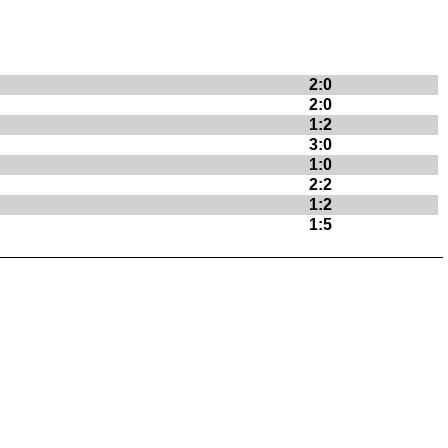
2:0
2:0
1:2
3:0
1:0
2:2
1:2
1:5