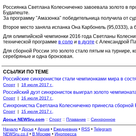
Россиянка Светлана Колесниченко завоевала золото в п
Будапеште.
За программу "Амазонка" победительница получила от суд
Второе место заняла испанка Она Карбонель (95,0333), а
Для олимпийской чемпионки 2016 года Светланы Колесни
технической программе
в соло
и
в дуэте
с Александрой Па
Для сборной России это золото стало пятым на турнире, 
серебряные и одна бронзовая.
ССЫЛКИ ПО ТЕМЕ
Российские синхронистки стали чемпионками мира в сост
Спорт
|
18 июля 2017 г.,
Российский дуэт синхронисток выиграл золото чемпионат
Спорт
|
16 июля 2017 г.,
Синхронистка Светлана Колесниченко принесла сборной 
Спорт
|
15 июля 2017 г.,
Досье NEWSru.com
::
Спорт
::
Плавание
::
Синхронное
Начало
•
Досье
•
Архив
•
Ежедневник
•
RSS
•
Telegram
NEWSru.co.il
•
В Москве
•
Инопресса