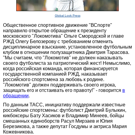
Global Look Press
Общественное спортивное движение "ВСпорте"
направило открытое обращение к президенту
московского "Локомотива" Ольге Смородской и главе
РЖД Олегу Белозерову с требованием отменить
дисциплинарное взыскание, установленное футбольным
клубом в отношении полузащитника Дмитрия Тарасова.
"Мы считаем, что "Локомотив" не должен наказывать
своего футболиста за патриотический жест! Немыслимо,
когда российская команда, которая финансируется
государственной компанией РЖД, наказывает
российского спортсмена за любовь к родине.
"Локомотив" должен поддерживать своего игрока,
защищать его и отстаивать его правоту!" - говорится
в
обращении
.
По данным ТАСС, инициативу поддержали известные
российские спортсмены: футболист Дмитрий Булыкин,
кикбоксеры Бату Хасиков и Владимир Минеев, бойцы
смешанных единоборств Расул Мирзаев и Юлия
Березикова, а также депутат Госдумы и актриса Мария
Кожевникова.