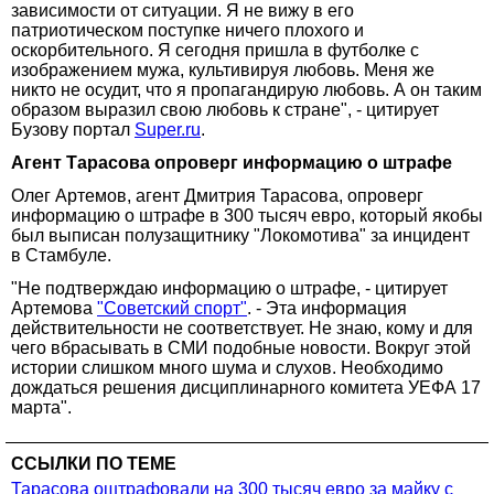
зависимости от ситуации. Я не вижу в его
патриотическом поступке ничего плохого и
оскорбительного. Я сегодня пришла в футболке с
изображением мужа, культивируя любовь. Меня же
никто не осудит, что я пропагандирую любовь. А он таким
образом выразил свою любовь к стране", - цитирует
Бузову портал
Super.ru
.
Агент Тарасова опроверг информацию о штрафе
Олег Артемов, агент Дмитрия Тарасова, опроверг
информацию о штрафе в 300 тысяч евро, который якобы
был выписан полузащитнику "Локомотива" за инцидент
в Стамбуле.
"Не подтверждаю информацию о штрафе, - цитирует
Артемова
"Советский спорт"
. - Эта информация
действительности не соответствует. Не знаю, кому и для
чего вбрасывать в СМИ подобные новости. Вокруг этой
истории слишком много шума и слухов. Необходимо
дождаться решения дисциплинарного комитета УЕФА 17
марта".
ССЫЛКИ ПО ТЕМЕ
Тарасова оштрафовали на 300 тысяч евро за майку с