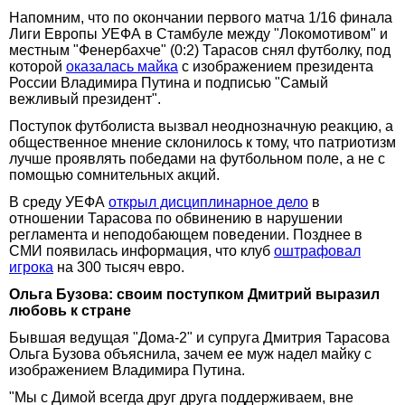
Напомним, что по окончании первого матча 1/16 финала
Лиги Европы УЕФА в Стамбуле между "Локомотивом" и
местным "Фенербахче" (0:2) Тарасов снял футболку, под
которой
оказалась майка
с изображением президента
России Владимира Путина и подписью "Самый
вежливый президент".
Поступок футболиста вызвал неоднозначную реакцию, а
общественное мнение склонилось к тому, что патриотизм
лучше проявлять победами на футбольном поле, а не с
помощью сомнительных акций.
В среду УЕФА
открыл дисциплинарное дело
в
отношении Тарасова по обвинению в нарушении
регламента и неподобающем поведении. Позднее в
СМИ появилась информация, что клуб
оштрафовал
игрока
на 300 тысяч евро.
Ольга Бузова: своим поступком Дмитрий выразил
любовь к стране
Бывшая ведущая "Дома-2" и супруга Дмитрия Тарасова
Ольга Бузова объяснила, зачем ее муж надел майку с
изображением Владимира Путина.
"Мы с Димой всегда друг друга поддерживаем, вне