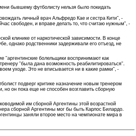
емени бывшему футболисту нельзя было покидать
овождать личный врач Альфредо Кае и сестра Кити", -
час свободен, и вправе делать то, что считаю нужным", -
ской клинике от наркотической зависимости. В конце
убе, однако родственники задерживали его отъезд, не
ие "аргентинские болельщики воспринимают как
тренеру "была дана возможность реабилитироваться".
оем уходе. Это не вписывается ни в какие рамки", -
тболист подверг критике назначение новым тренером
, но он пока еще не способен возглавить сборную
ководимой им сборной Аргентины этой возрастной
енера сборной Аргентины мог бы быть Карлос Билардо.
аргентинцы заняли второе место на чемпионате мира в