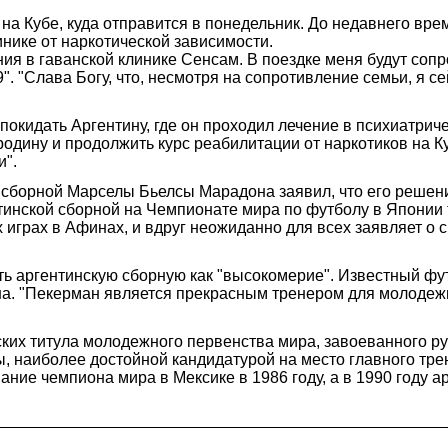
на Кубе, куда отправится в понедельник. До недавнего вр
инике от наркотической зависимости.
ия в гаванской клинике Сенсам. В поездке меня будут сопр
 "Слава Богу, что, несмотря на сопротивление семьи, я сей
кидать Аргентину, где он проходил лечение в психиатриче
родину и продолжить курс реабилитации от наркотиков на К
и".
й сборной Марселы Бьелсы Марадона заявил, что его решен
тинской сборной на Чемпионате мира по футболу в Японии 
играх в Афинах, и вдруг неожиданно для всех заявляет о св
ть аргентинскую сборную как "высокомерие". Известный фу
а. "Пекерман является прекрасным тренером для молодежи
их титула молодежного первенства мира, завоеванного ру
ы, наиболее достойной кандидатурой на место главного тр
ание чемпиона мира в Мексике в 1986 году, а в 1990 году 