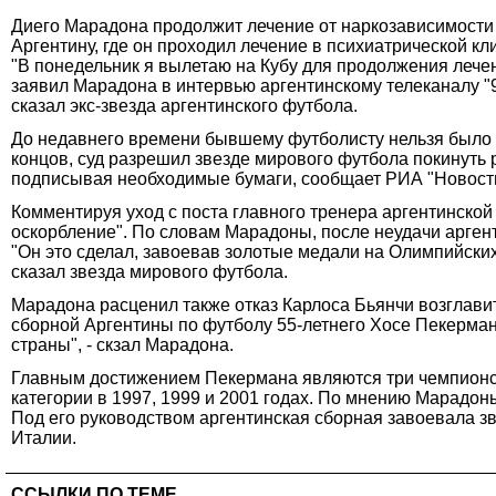
Диего Марадона продолжит лечение от наркозависимости 
Аргентину, где он проходил лечение в психиатрической кл
"В понедельник я вылетаю на Кубу для продолжения лечен
заявил Марадона в интервью аргентинскому телеканалу "9".
сказал экс-звезда аргентинского футбола.
До недавнего времени бывшему футболисту нельзя было по
концов, суд разрешил звезде мирового футбола покинуть 
подписывая необходимые бумаги, сообщает РИА "Новост
Комментируя уход с поста главного тренера аргентинско
оскорбление". По словам Марадоны, после неудачи арген
"Он это сделал, завоевав золотые медали на Олимпийских 
сказал звезда мирового футбола.
Марадона расценил также отказ Карлоса Бьянчи возглави
сборной Аргентины по футболу 55-летнего Хосе Пекерман
страны", - скзал Марадона.
Главным достижением Пекермана являются три чемпионск
категории в 1997, 1999 и 2001 годах. По мнению Марадон
Под его руководством аргентинская сборная завоевала зв
Италии.
ССЫЛКИ ПО ТЕМЕ