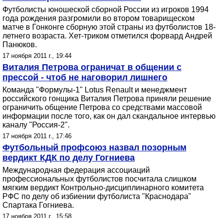
Футболисты юношеской сборной России из игроков 1994
года рождения разгромили во втором товарищеском
матче в Гонконге сборную этой страны из футболистов 18-
летнего возраста. Хет-триком отметился форвард Андрей
Панюков.
17 ноября 2011 г., 19:44
Виталия Петрова ограничат в общении с
прессой - чтоб не наговорил лишнего
Команда "Формулы-1" Lotus Renault и менеджмент
российского гонщика Виталия Петрова приняли решение
ограничить общение Петрова со средствами массовой
информации после того, как он дал скандальное интервью
каналу "Россия-2".
17 ноября 2011 г., 17:46
Футбольный профсоюз назвал позорным
вердикт КДК по делу Гогниева
Международная федерация ассоциаций
профессиональных футболистов посчитала слишком
мягким вердикт Контрольно-дисциплинарного комитета
РФС по делу об избиении футболиста "Краснодара"
Спартака Гогниева.
17 ноября 2011 г., 15:58