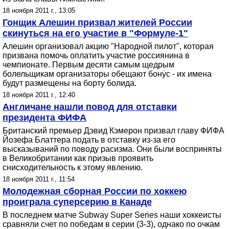
18 ноября 2011 г., 13:05
Гонщик Алешин призвал жителей России
скинуться на его участие в "Формуле-1"
Алешин организовал акцию "Народной пилот", которая
призвана помочь оплатить участие россиянина в
чемпионате. Первым десяти самым щедрым
болельщикам организаторы обещают бонус - их имена
будут размещены на борту болида.
18 ноября 2011 г., 12:40
Англичане нашли повод для отставки
президента ФИФА
Британский премьер Дэвид Кэмерон призвал главу ФИФА
Йозефа Блаттера подать в отставку из-за его
высказываний по поводу расизма. Они были восприняты
в Великобритании как призыв проявить
снисходительность к этому явлению.
18 ноября 2011 г., 11:54
Молодежная сборная России по хоккею
проиграла суперсерию в Канаде
В последнем матче Subway Super Series наши хоккеисты
сравняли счет по победам в серии (3-3), однако по очкам