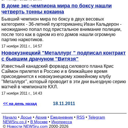
В доме экс-чемпиона мира по боксу нашли
четверть тонны кокаина
Бывший чемпион мира по боксу в двух весовых
категориях - 36-летний пуэрториканец Иван Кальдерон -
неожиданно попал под пристальное внимание полиции,
после того как в одном из его домов нашли огромную
партию наркотиков.
17 ноября 2011 г., 14:57
Новокузнецкий "Металлург " подписал контракт
с бывшим драчуном "Витязя"
Известный канадский форвард силового плана Крис
Саймон прилетел в Россию и в ближайшее время
присоединится к новокузнецкому хоккейному клубу
"Металлург", который проводит в эти дни выездную серию
матчей в чемпионате КХЛ.
17 ноября 2011 г., 14:43
<< на день назад
18.11.2011
Начало
•
Досье
•
Архив
•
Ежедневник
•
RSS
•
Telegram
NEWSru.co.il
•
В Москве
•
Инопресса
©
Новости NEWSru.com
2000-2026