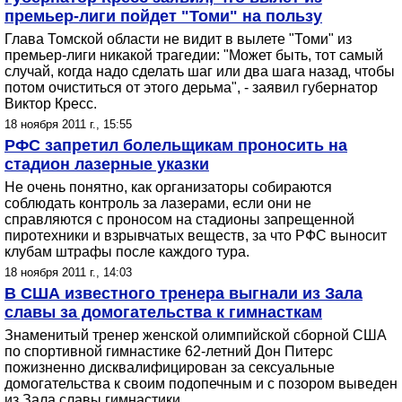
премьер-лиги пойдет "Томи" на пользу
Глава Томской области не видит в вылете "Томи" из
премьер-лиги никакой трагедии: "Может быть, тот самый
случай, когда надо сделать шаг или два шага назад, чтобы
потом очиститься от этого дерьма", - заявил губернатор
Виктор Кресс.
18 ноября 2011 г., 15:55
РФС запретил болельщикам проносить на
стадион лазерные указки
Не очень понятно, как организаторы собираются
соблюдать контроль за лазерами, если они не
справляются с проносом на стадионы запрещенной
пиротехники и взрывчатых веществ, за что РФС выносит
клубам штрафы после каждого тура.
18 ноября 2011 г., 14:03
В США известного тренера выгнали из Зала
славы за домогательства к гимнасткам
Знаменитый тренер женской олимпийской сборной США
по спортивной гимнастике 62-летний Дон Питерс
пожизненно дисквалифицирован за сексуальные
домогательства к своим подопечным и с позором выведен
из Зала славы гимнастики.