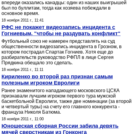
впереди оказались канадцы: один из наших выигрышей
был по буллитам, тогда как хозяева побеждали в
основное время.
18 ноября 2011 г., 11:41
РФС не покажет видеозапись инцидента с
Гогниевым, "чтобы не раздувать конфликт"
Футбольный союз не намерен представлять на суд
общественности видеозапись инцидента в Грозном, в
котором пострадал Спартак Гогниев. Хотя еще до
разбирательств руководство РФПЛ в лице Сергея
Прядкина обещало это сделать.
18 ноября 2011 г., 11:11
Кириленко во второй раз признан самым
полезным игроком Евролиги
Ранее знаменитого нападающего московского ЦСКА
признавали лучшим игроком первого тура мужской
баскетбольной Евролиги, также две номинации (за второй
и четвертый туры) на счету его главного конкурента -
француза Николя Батюма.
18 ноября 2011 г., 11:00
Юношеская сборная России забила девять
мячей сверстникам из Гонконга