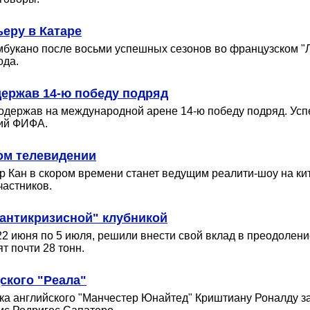
еру в Катаре
укано после восьми успешных сезонов во французском "Ли
ода.
держав 14-ю победу подряд
держав на международной арене 14-ю победу подряд. Успе
ий ФИФА.
ком телевидении
Кан в скором времени станет ведущим реалити-шоу на кита
частников.
"антикризисной" клубникой
22 июня по 5 июля, решили внести свой вклад в преодолен
т почти 28 тонн.
ского "Реала"
ка английского "Манчестер Юнайтед" Криштиану Роналду за