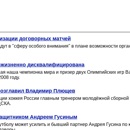
низации договорных матчей
адут в "сферу особого внимания" в плане возможности орга
пожизненно дисквалифицирована
вая наша чемпионка мира и призер двух Олимпийских игр В
008 году.
возглавил Владимир Плющев
ации хоккея России главным тренером молодёжной сборной
ЦСКА.
узащитником Андреем Гусиным
тболу может усилить и бывший партнер Андрея Гусина по к
еговоры.