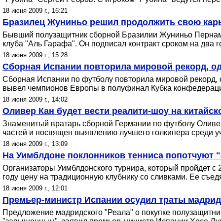
18 июня 2009 г., 16:21
Бразилец Жуниньо решил продолжить свою карь
Бывший полузащитник сборной Бразилии Жуниньо Пернамб
клуба "Аль Гарафа". Он подписал контракт сроком на два г
18 июня 2009 г., 15:28
Сборная Испании повторила мировой рекорд, о
Сборная Испании по футболу повторила мировой рекорд, о
вывел чемпионов Европы в полуфинал Кубка конфедерац
18 июня 2009 г., 14:02
Оливер Кан будет вести реалити-шоу на китайс
Знаменитый вратарь сборной Германии по футболу Оливер 
частей и посвящен выявлению лучшего голкипера среди у
18 июня 2009 г., 13:09
На Уимблдоне поклонников тенниса попотчуют 
Организаторы Уимблдонского турнира, который пройдет с 
году цену на традиционную клубнику со сливками. Ее съедя
18 июня 2009 г., 12:01
Премьер-министр Испании осудил траты мадрид
Предложение мадридского "Реала" о покупке полузащитни