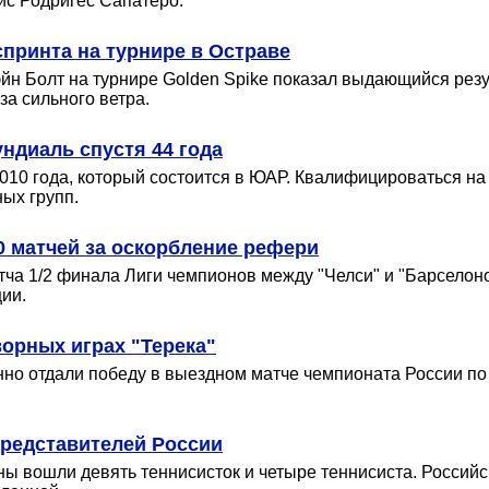
ис Родригес Сапатеро.
спринта на турнире в Остраве
 Болт на турнире Golden Spike показал выдающийся результ
за сильного ветра.
ндиаль спустя 44 года
10 года, который состоится в ЮАР. Квалифицироваться на
ных групп.
 матчей за оскорбление рефери
тча 1/2 финала Лиги чемпионов между "Челси" и "Барселоно
ии.
орных играх "Терека"
но отдали победу в выездном матче чемпионата России по 
представителей России
ы вошли девять теннисисток и четыре теннисиста. Российск