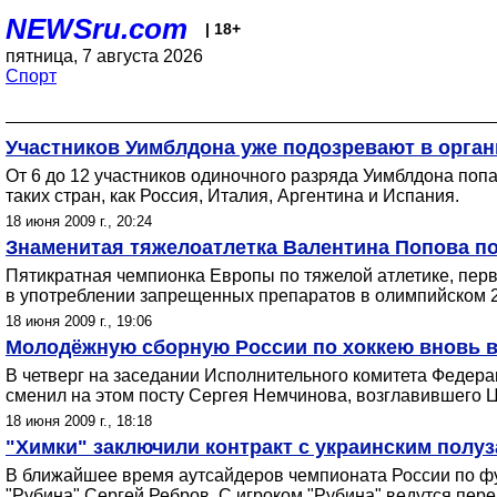
NEWSru.com
| 18+
пятница, 7 августа 2026
Спорт
Участников Уимблдона уже подозревают в орга
От 6 до 12 участников одиночного разряда Уимблдона поп
таких стран, как Россия, Италия, Аргентина и Испания.
18 июня 2009 г., 20:24
Знаменитая тяжелоатлетка Валентина Попова 
Пятикратная чемпионка Европы по тяжелой атлетике, пер
в употреблении запрещенных препаратов в олимпийском 2
18 июня 2009 г., 19:06
Молодёжную сборную России по хоккею вновь 
В четверг на заседании Исполнительного комитета Федер
сменил на этом посту Сергея Немчинова, возглавившего 
18 июня 2009 г., 18:18
"Химки" заключили контракт с украинским пол
В ближайшее время аутсайдеров чемпионата России по фу
"Рубина" Сергей Ребров. С игроком "Рубина" ведутся пер