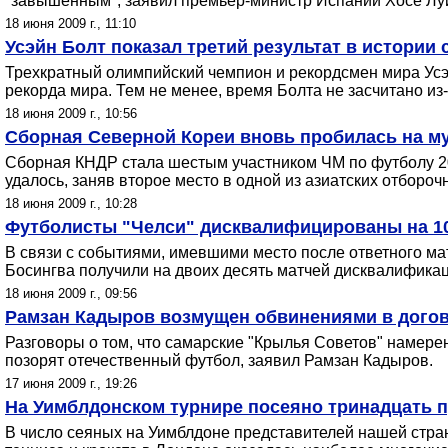
"завышенным", заявил премьер-министр Испании Хосе Лу
18 июня 2009 г., 11:10
Усэйн Болт показал третий результат в истории 
Трехкратный олимпийский чемпион и рекордсмен мира Усэйн
рекорда мира. Тем не менее, время Болта не засчитано из-
18 июня 2009 г., 10:56
Сборная Северной Кореи вновь пробилась на му
Сборная КНДР стала шестым участником ЧМ по футболу 20
удалось, заняв второе место в одной из азиатских отбороч
18 июня 2009 г., 10:28
Футболисты "Челси" дисквалифицированы на 10
В связи с событиями, имевшими место после ответного ма
Босингва получили на двоих десять матчей дисквалификац
18 июня 2009 г., 09:56
Рамзан Кадыров возмущен обвинениями в догов
Разговоры о том, что самарские "Крылья Советов" намерен
позорят отечественный футбол, заявил Рамзан Кадыров.
17 июня 2009 г., 19:26
На Уимблдонском турнире посеяно тринадцать 
В число сеяных на Уимблдоне представителей нашей стран