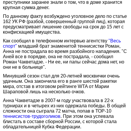
преступники заранее знали о том, что в доме хранится
крупная сумма денег.
По данному факту возбуждено уголовное дело по статье
162 УК РФ (разбой, совершенный группой лиц), которая
предусматривает лишение свободы на срок до 15 лет с
конфискацией имущества.
Как сообщил в телефонном интервью агентству
"Весь
спорт"
младший брат знаменитой теннисистки Роман,
Анна не пострадала во время разбойного нападения. "С
Аней все в порядке, она не пострадала, - сообщил
Роман Чакветадзе. - Ни ее, ни папы сейчас дома нет, но
они не в больнице".
Минувший сезон стал для 20-летней москвички очень
удачным. Она закончила его в ранге шестой ракетки
мира, отстав в итоговом рейтинге WTA от Марии
Шараповой лишь на несколько очков.
Анна Чакветадзе в 2007-м году участвовала в 22-х
турнирах и в четырех из них одержала победы. В общей
сложности она сыграла 72 матча, попав в ТОР-10
теннисистов-трудоголиков
. При этом она успевала
блистать в составе сборной России, с которой стала
обладательницей Кубка Федерации.