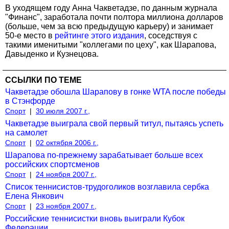
В уходящем году Анна Чакветадзе, по данным журнала
"Финанс", заработала почти полтора миллиона долларов
(больше, чем за всю предыдущую карьеру) и занимает
50-е место в
рейтинге этого издания
, соседствуя с
такими именитыми "коллегами по цеху", как Шарапова,
Давыденко и Кузнецова.
ССЫЛКИ ПО ТЕМЕ
Чакветадзе обошла Шарапову в гонке WTA после победы
в Стэнфорде
Спорт
|
30 июля 2007 г.,
Чакветадзе выиграла свой первый титул, пытаясь успеть
на самолет
Спорт
|
02 октября 2006 г.,
Шарапова по-прежнему зарабатывает больше всех
российских спортсменов
Спорт
|
24 ноября 2007 г.,
Список теннисистов-трудоголиков возглавила сербка
Елена Янкович
Спорт
|
23 ноября 2007 г.,
Российские теннисистки вновь выиграли Кубок
Федерации