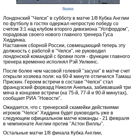
Reuters
Лондонский "Челси" в субботу в матче 1/8 Кубка Англии
по футболу в гостях одержал непростую победу со
счетом 3:1 над клубом второго дивизиона "Уотфордом",
порадовав своего нового главного тренера Гуса
Хиддинка.
Наставник сборной России, совмещающий теперь эту
должность с работой в "Челси", не руководил
лондонской командой с бровки поля - функции главного
тренера временно исполнял Рэй Уилкинс.
После более чем часовой голевой "засухи" в матче счет
открыли хозяева поля: на 60-й минуте отличился Тамаш
Прискин. Героем встречи в составе "Челси" стал
французский форвард Николя Анелька, забивавший три
мяча в концовке встречи (на 75-й, 77-й и 90-й минутах),
сообщает РИА "Новости".
Ожидается, что с тренерской скамейки действиями
игроков "Челси" Хиддинк будет руководить уже в
следующем официальном матче команды - 21 февраля
в чемпионате Англии против "Астон Виллы".
Остальные матчи 1/8 финала Кубка Англии,