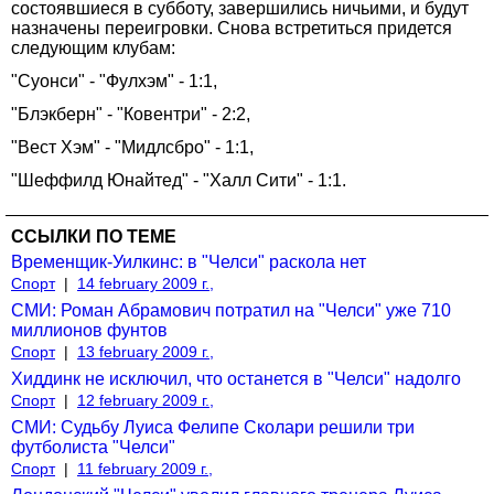
состоявшиеся в субботу, завершились ничьими, и будут
назначены переигровки. Снова встретиться придется
следующим клубам:
"Суонси" - "Фулхэм" - 1:1,
"Блэкберн" - "Ковентри" - 2:2,
"Вест Хэм" - "Мидлсбро" - 1:1,
"Шеффилд Юнайтед" - "Халл Сити" - 1:1.
ССЫЛКИ ПО ТЕМЕ
Временщик-Уилкинс: в "Челси" раскола нет
Спорт
|
14 february 2009 г.,
СМИ: Роман Абрамович потратил на "Челси" уже 710
миллионов фунтов
Спорт
|
13 february 2009 г.,
Хиддинк не исключил, что останется в "Челси" надолго
Спорт
|
12 february 2009 г.,
СМИ: Судьбу Луиса Фелипе Сколари решили три
футболиста "Челси"
Спорт
|
11 february 2009 г.,