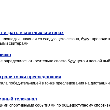
т играть в светлых свитерах
площадки, начиная со следующего сезона, будут проводить 
ными свитерами.
личко
же определился относительно своего будущего и весной вый
грали гонки преследования
тала победительницей в гонке преследования на дистанции 
ивный телеканал
йшими спортивными событиями по общедоступному спортивно