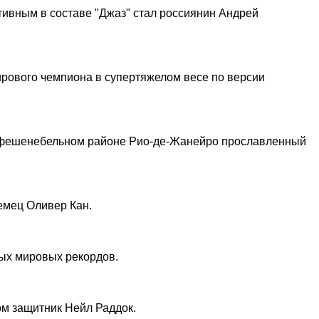
тивным в составе "Джаз" стал россиянин Андрей
ирового чемпиона в супертяжелом весе по версии
л в фешенебельном районе Рио-де-Жанейро прославленный
емец Оливер Кан.
ных мировых рекордов.
м защитник Нейл Раддок.