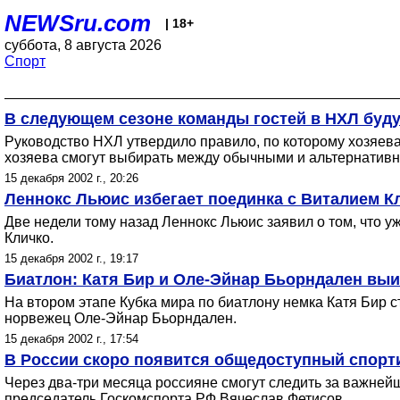
NEWSru.com
| 18+
суббота, 8 августа 2026
Спорт
В следующем сезоне команды гостей в НХЛ буду
Руководство НХЛ утвердило правило, по которому хозяева 
хозяева смогут выбирать между обычными и альтернатив
15 декабря 2002 г., 20:26
Леннокс Льюис избегает поединка с Виталием К
Две недели тому назад Леннокс Льюис заявил о том, что у
Кличко.
15 декабря 2002 г., 19:17
Биатлон: Катя Бир и Оле-Эйнар Бьорндален выи
На втором этапе Кубка мира по биатлону немка Катя Бир с
норвежец Оле-Эйнар Бьорндален.
15 декабря 2002 г., 17:54
В России скоро появится общедоступный спорт
Через два-три месяца россияне смогут следить за важне
председатель Госкомспорта РФ Вячеслав Фетисов.