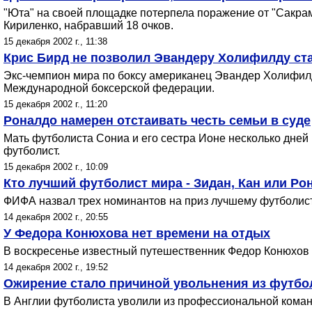
"Юта" на своей площадке потерпела поражение от "Сакрам
Кириленко, набравший 18 очков.
15 декабря 2002 г., 11:38
Крис Бирд не позволил Эвандеру Холифилду ст
Экс-чемпион мира по боксу американец Эвандер Холифилд 
Международной боксерской федерации.
15 декабря 2002 г., 11:20
Роналдо намерен отстаивать честь семьи в суде
Мать футболиста Сониа и его сестра Ионе несколько дней
футболист.
15 декабря 2002 г., 10:09
Кто лучший футболист мира - Зидан, Кан или Ро
ФИФА назвал трех номинантов на приз лучшему футболист
14 декабря 2002 г., 20:55
У Федора Конюхова нет времени на отдых
В воскресенье известный путешественник Федор Конюхов 
14 декабря 2002 г., 19:52
Ожирение стало причиной увольнения из футбо
В Англии футболиста уволили из профессиональной коман