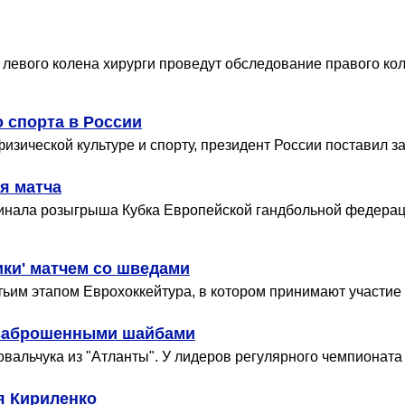
 левого колена хирурги проведут обследование правого кол
 спорта в России
изической культуре и спорту, президент России поставил з
я матча
 финала розыгрыша Кубка Европейской гандбольной федерац
ики' матчем со шведами
тьим этапом Еврохоккейтура, в котором принимают участие
 заброшенными шайбами
вальчука из "Атланты". У лидеров регулярного чемпионата 
я Кириленко