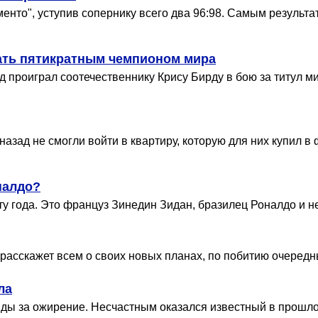
енто", уступив сопернику всего два 96:98. Самым результа
ать пятикратным чемпионом мира
проиграл соотечественнику Крису Бирду в бою за титул м
 назад не смогли войти в квартиру, которую для них купи
налдо?
у года. Это француз Зинедин Зидан, бразилец Роналдо и н
расскажет всем о своих новых планах, по побитию очеред
ла
ды за ожирение. Несчастным оказался известный в прошло