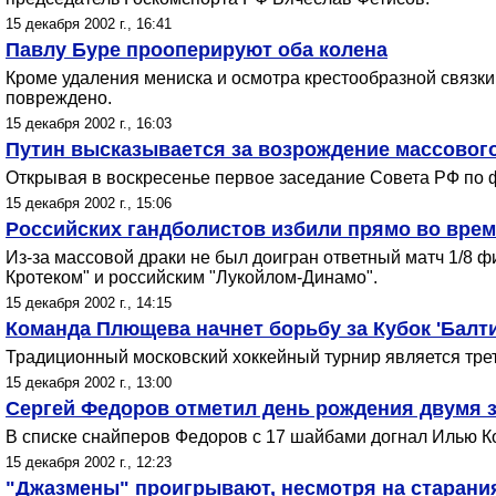
15 декабря 2002 г., 16:41
Павлу Буре прооперируют оба колена
Кроме удаления мениска и осмотра крестообразной связки
повреждено.
15 декабря 2002 г., 16:03
Путин высказывается за возрождение массового
Открывая в воскресенье первое заседание Совета РФ по ф
15 декабря 2002 г., 15:06
Российских гандболистов избили прямо во врем
Из-за массовой драки не был доигран ответный матч 1/8
Кротеком" и российским "Лукойлом-Динамо".
15 декабря 2002 г., 14:15
Команда Плющева начнет борьбу за Кубок 'Балт
Традиционный московский хоккейный турнир является тре
15 декабря 2002 г., 13:00
Сергей Федоров отметил день рождения двумя
В списке снайперов Федоров с 17 шайбами догнал Илью Ко
15 декабря 2002 г., 12:23
"Джазмены" проигрывают, несмотря на старани