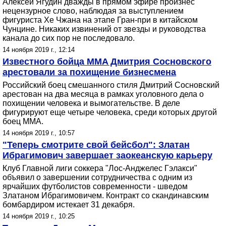
Алексей Ягудин дважды в прямом эфире произнес
нецензурное слово, наблюдая за выступлением
фигуриста Хе Чжана на этапе Гран-при в китайском
Чунцине. Никаких извинений от звезды и руководства
канала до сих пор не последовало.
14 ноября 2019 г., 12:14
Известного бойца MMA Дмитрия Сосновского
арестовали за похищение бизнесмена
Российский боец смешанного стиля Дмитрий Сосновский
арестован на два месяца в рамках уголовного дела о
похищении человека и вымогательстве. В деле
фигурируют еще четыре человека, среди которых другой
боец MMA.
14 ноября 2019 г., 10:57
"Теперь смотрите свой бейсбол": Златан
Ибрагимович завершает заокеанскую карьеру
Клуб Главной лиги соккера "Лос-Анджелес Гэлакси"
объявил о завершении сотрудничества с одним из
ярчайших футболистов современности - шведом
Златаном Ибрагимовичем. Контракт со скандинавским
бомбардиром истекает 31 декабря.
14 ноября 2019 г., 10:25