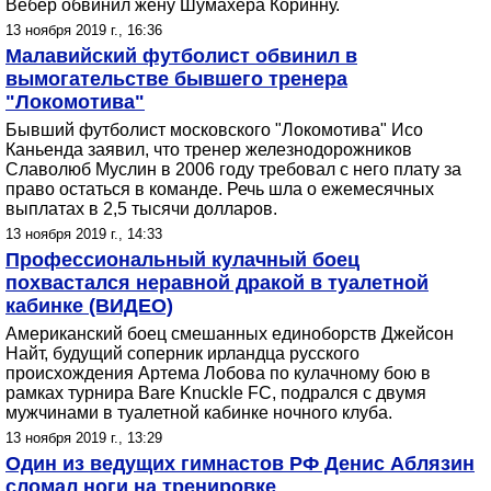
Вебер обвинил жену Шумахера Коринну.
13 ноября 2019 г., 16:36
Малавийский футболист обвинил в
вымогательстве бывшего тренера
"Локомотива"
Бывший футболист московского "Локомотива" Исо
Каньенда заявил, что тренер железнодорожников
Славолюб Муслин в 2006 году требовал с него плату за
право остаться в команде. Речь шла о ежемесячных
выплатах в 2,5 тысячи долларов.
13 ноября 2019 г., 14:33
Профессиональный кулачный боец
похвастался неравной дракой в туалетной
кабинке (ВИДЕО)
Американский боец смешанных единоборств Джейсон
Найт, будущий соперник ирландца русского
происхождения Артема Лобова по кулачному бою в
рамках турнира Bare Knuckle FC, подрался с двумя
мужчинами в туалетной кабинке ночного клуба.
13 ноября 2019 г., 13:29
Один из ведущих гимнастов РФ Денис Аблязин
сломал ноги на тренировке