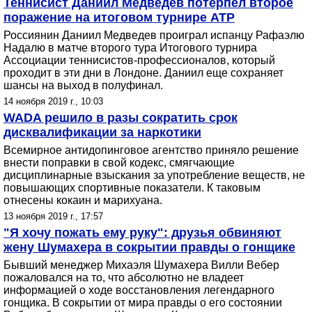
Теннисист Даниил Медведев потерпел второе
поражение на итоговом турнире АТР
Россиянин Даниил Медведев проиграл испанцу Рафаэлю
Надалю в матче второго тура Итогового турнира
Ассоциации теннисистов-профессионалов, который
проходит в эти дни в Лондоне. Даниил еще сохраняет
шансы на выход в полуфинал.
14 ноября 2019 г., 10:03
WADA решило в разы сократить срок
дисквалификации за наркотики
Всемирное антидопинговое агентство приняло решение
внести поправки в свой кодекс, смягчающие
дисциплинарные взыскания за употребление веществ, не
повышающих спортивные показатели. К таковым
отнесены кокаин и марихуана.
13 ноября 2019 г., 17:57
"Я хочу пожать ему руку": друзья обвиняют
жену Шумахера в сокрытии правды о гонщике
Бывший менеджер Михаэля Шумахера Вилли Вебер
пожаловался на то, что абсолютно не владеет
информацией о ходе восстановления легендарного
гонщика. В сокрытии от мира правды о его состоянии