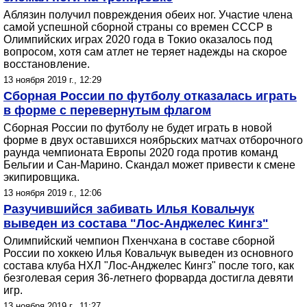
Аблязин получил повреждения обеих ног. Участие члена
самой успешной сборной страны со времен СССР в
Олимпийских играх 2020 года в Токио оказалось под
вопросом, хотя сам атлет не теряет надежды на скорое
восстановление.
13 ноября 2019 г., 12:29
Сборная России по футболу отказалась играть
в форме с перевернутым флагом
Сборная России по футболу не будет играть в новой
форме в двух оставшихся ноябрьских матчах отборочного
раунда чемпионата Европы 2020 года против команд
Бельгии и Сан-Марино. Скандал может привести к смене
экипировщика.
13 ноября 2019 г., 12:06
Разучившийся забивать Илья Ковальчук
выведен из состава "Лос-Анджелес Кингз"
Олимпийский чемпион Пхенчхана в составе сборной
России по хоккею Илья Ковальчук выведен из основного
состава клуба НХЛ "Лос-Анджелес Кингз" после того, как
безголевая серия 36-летнего форварда достигла девяти
игр.
13 ноября 2019 г., 11:27