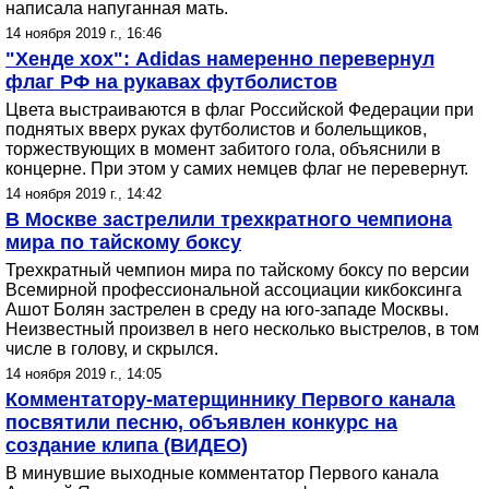
написала напуганная мать.
14 ноября 2019 г., 16:46
"Хенде хох": Adidas намеренно перевернул
флаг РФ на рукавах футболистов
Цвета выстраиваются в флаг Российской Федерации при
поднятых вверх руках футболистов и болельщиков,
торжествующих в момент забитого гола, объяснили в
концерне. При этом у самих немцев флаг не перевернут.
14 ноября 2019 г., 14:42
В Москве застрелили трехкратного чемпиона
мира по тайскому боксу
Трехкратный чемпион мира по тайскому боксу по версии
Всемирной профессиональной ассоциации кикбоксинга
Ашот Болян застрелен в среду на юго-западе Москвы.
Неизвестный произвел в него несколько выстрелов, в том
числе в голову, и скрылся.
14 ноября 2019 г., 14:05
Комментатору-матерщиннику Первого канала
посвятили песню, объявлен конкурс на
создание клипа (ВИДЕО)
В минувшие выходные комментатор Первого канала