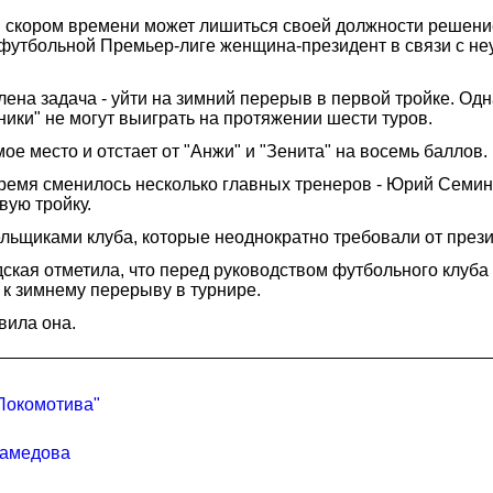
 скором времени может лишиться своей должности решение
й футбольной Премьер-лиге женщина-президент в связи с 
на задача - уйти на зимний перерыв в первой тройке. Одна
ики" не могут выиграть на протяжении шести туров.
е место и отстает от "Анжи" и "Зенита" на восемь баллов.
 время сменилось несколько главных тренеров - Юрий Семи
вую тройку.
льщиками клуба, которые неоднократно требовали от презид
кая отметила, что перед руководством футбольного клуба 
к зимнему перерыву в турнире.
вила она.
Локомотива"
Самедова