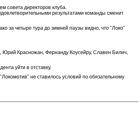
м совета директоров клуба.
неудовлетворительными результатами команды сменит
ко за четыре тура до зимней паузы видно, что "Локо"
н, Юрий Красножан, Фернанду Коусейру, Славен Билич,
ента уйти в отставку.
"Локомотив" не ставилось условий по обязательному