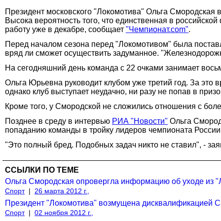
Президент московского "Локомотива" Ольга Смородская в
Высока вероятность того, что единственная в российско
работу уже в декабре, сообщает
"Чемпионат.com"
.
Перед началом сезона перед "Локомотивом" была поставле
вряд ли сможет осуществить задуманное. "Железнодорожн
На сегодняшний день команда с 22 очками занимает восьмо
Ольга Юрьевна руководит клубом уже третий год. За это
однако клуб выступает неудачно, ни разу не попав в призо
Кроме того, у Смородской не сложились отношения с боле
Позднее в среду в интервью
РИА "Новости"
Ольга Смородс
попаданию команды в тройку лидеров чемпионата России 
"Это полный бред. Подобных задач никто не ставил", - зая
ССЫЛКИ ПО ТЕМЕ
Ольга Смородская опровергла информацию об уходе из "
Спорт
|
26 марта 2012 г.,
Президент "Локомотива" возмущена дисквалификацией 
Спорт
|
02 ноября 2012 г.,