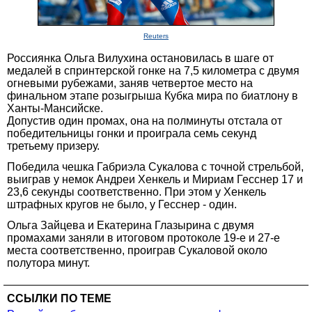
Reuters
Россиянка Ольга Вилухина остановилась в шаге от
медалей в спринтерской гонке на 7,5 километра с двумя
огневыми рубежами, заняв четвертое место на
финальном этапе розыгрыша Кубка мира по биатлону в
Ханты-Мансийске.
Допустив один промах, она на полминуты отстала от
победительницы гонки и проиграла семь секунд
третьему призеру.
Победила чешка Габриэла Сукалова с точной стрельбой,
выиграв у немок Андреи Хенкель и Мириам Гесснер 17 и
23,6 секунды соответственно. При этом у Хенкель
штрафных кругов не было, у Гесснер - один.
Ольга Зайцева и Екатерина Глазырина с двумя
промахами заняли в итоговом протоколе 19-е и 27-е
места соответственно, проиграв Сукаловой около
полутора минут.
ССЫЛКИ ПО ТЕМЕ