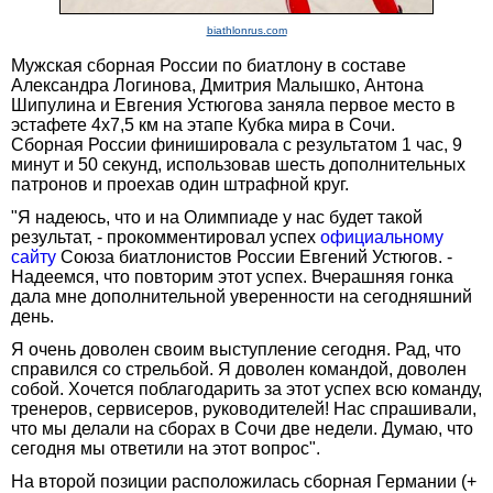
biathlonrus.com
Мужская сборная России по биатлону в составе
Александра Логинова, Дмитрия Малышко, Антона
Шипулина и Евгения Устюгова заняла первое место в
эстафете 4x7,5 км на этапе Кубка мира в Сочи.
Сборная России финишировала с результатом 1 час, 9
минут и 50 секунд, использовав шесть дополнительных
патронов и проехав один штрафной круг.
"Я надеюсь, что и на Олимпиаде у нас будет такой
результат, - прокомментировал успех
официальному
сайту
Союза биатлонистов России Евгений Устюгов. -
Надеемся, что повторим этот успех. Вчерашняя гонка
дала мне дополнительной уверенности на сегодняшний
день.
Я очень доволен своим выступление сегодня. Рад, что
справился со стрельбой. Я доволен командой, доволен
собой. Хочется поблагодарить за этот успех всю команду,
тренеров, сервисеров, руководителей! Нас спрашивали,
что мы делали на сборах в Сочи две недели. Думаю, что
сегодня мы ответили на этот вопрос".
На второй позиции расположилась сборная Германии (+