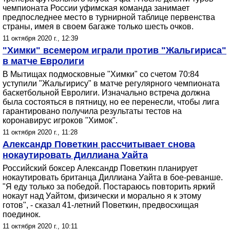
чемпионата России уфимская команда занимает
предпоследнее место в турнирной таблице первенства
страны, имея в своем багаже только шесть очков.
11 октября 2020 г., 12:39
"Химки" всемером играли против "Жальгириса"
в матче Евролиги
В Мытищах подмосковные "Химки" со счетом 70:84
уступили "Жальгирису" в матче регулярного чемпионата
баскетбольной Евролиги. Изначально встреча должна
была состояться в пятницу, но ее перенесли, чтобы лига
гарантировано получила результаты тестов на
коронавирус игроков "Химок".
11 октября 2020 г., 11:28
Александр Поветкин рассчитывает снова
нокаутировать Диллиана Уайта
Российский боксер Александр Поветкин планирует
нокаутировать британца Диллиана Уайта в бое-реванше.
"Я еду только за победой. Постараюсь повторить яркий
нокаут над Уайтом, физически и морально я к этому
готов", - сказал 41-летний Поветкин, предвосхищая
поединок.
11 октября 2020 г., 10:11