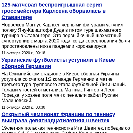
125-матчевая беспроигрышная серия
гроссмейстера Карлсена оборвалась в
Ставангере
Норвежец Магнус Карлсен черными фигурами уступил
поляку Яну-Кшиштофе Дуде в пятом туре шахматного
турнира в Ставангере. Это первый очный шахматный
супертурнир с марта 2020 года, когда соревнования были
приостановлены из-за пандемии коронавируса.
11 октября 2020 г., 09:18
Украинские футболисты уступили в Киеве
сборной Германии
На Олимпийском стадионе в Киеве сборная Украины
уступила со счетом 1:2 команде Германии в матче
третьего тура группового этапа футбольной Лиги наций.
Голами у гостей отметились Маттиас Гинтер и Леон
Горецка, у хозяев поля мяч с пенальти забил Руслан
Малиновский.
11 октября 2020 г., 08:30
Открытый чемпионат Франции по теннису
выиграла девятнадцатилетняя Швентек
19-летняя польская теннисистка Ига Швентек, победив со