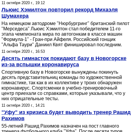
11 октября 2020 г., 19:12
Льюис Хэмилтон повторил рекорд Михаэля
Шумахера
На немецком автодроме "Нюрбургринг" британский пилот
"Мерседеса" Льюис Хэмилтон стал победителем 11-го
этапа чемпионата мира по автогонкам в классе машин
"Формула-1" - Гран-при Айфеля. Российский гонщик
"Альфа Таури" Даниил Квят финишировал последним.
11 октября 2020 г., 16:53
Десять гимнасток покидают базу в Новогорске
из-за вспышки коронавируса
Спортивную базу в Новогорске вынуждены покинуть
десять представительниц команды по художественной
гимнастике, так как в их коллективе у троих обнаружен
коронавирус. Спортсменки в учебно-тренировочный
центр приехали со справками, которые указывали, что у
них отрицательные тесты.
11 октября 2020 г., 14:21
"Уфу" из кризиса будет выводить тренер Рашид
Рахимов
55-летний Рашид Рахимов назначен на пост главного
тренера футбольного клуба "Уфа". После десяти туров