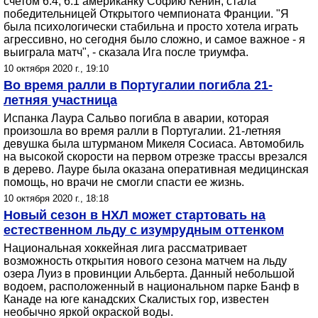
счетом 6:4, 6:1 американку Софию Кенин, стала
победительницей Открытого чемпионата Франции. "Я
была психологически стабильна и просто хотела играть
агрессивно, но сегодня было сложно, и самое важное - я
выиграла матч", - сказала Ига после триумфа.
10 октября 2020 г., 19:10
Во время ралли в Португалии погибла 21-
летняя участница
Испанка Лаура Сальво погибла в аварии, которая
произошла во время ралли в Португалии. 21-летняя
девушка была штурманом Микеля Сосиаса. Автомобиль
на высокой скорости на первом отрезке трассы врезался
в дерево. Лауре была оказана оперативная медицинская
помощь, но врачи не смогли спасти ее жизнь.
10 октября 2020 г., 18:18
Новый сезон в НХЛ может стартовать на
естественном льду с изумрудным оттенком
Национальная хоккейная лига рассматривает
возможность открытия нового сезона матчем на льду
озера Луиз в провинции Альберта. Данный небольшой
водоем, расположенный в национальном парке Банф в
Канаде на юге канадских Скалистых гор, известен
необычно яркой окраской воды.