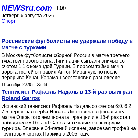
NEWSru.com
| 18+
четверг, 6 августа 2026
Спорт
Российские футболисты не удержали победу в
матче с турками
В Москве футболисты сборной России в матче третьего
тура группового этапа Лиги наций сыграли вничью со
счетом 1:1 с командой Турции. В первом тайме мяч в
ворота гостей отправил Антон Миранчук, но после
перерыва Кенан Караман восстановил равновесие.
11 октября 2020 г., 23:38
Теннисист Рафаэль Надаль в 13-й раз выиграл
Roland Garros
Испанский теннисист Рафаэль Надаль со счетом 6:0, 6:2,
7:5 переиграл серба Новака Джоковича в финальном
матче Открытого чемпионата Франции и в 13-й раз стал
победителем Roland Garros, что является рекордом
турнира. Впервые 34-летний испанец завоевал трофей на
грунтовых кортах Парижа в 2005 году.