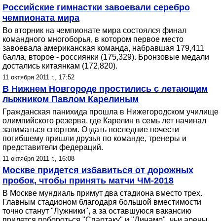
Российские гимнастки завоевали серебро
чемпионата мира
Во вторник на чемпионате мира состоялся финал
командного многоборья, в котором первое место
завоевала американская команда, набравшая 179,411
балла, второе - россиянки (175,329). Бронзовые медали
достались китаянкам (172,820).
11 октября 2011 г., 17:52
В Нижнем Новгороде простились с летающим
лыжником Павлом Карелиным
Гражданская панихида прошла в Нижегородском училище
олимпийского резерва, где Карелин в семь лет начинал
заниматься спортом. Отдать последние почести
погибшему пришли друзья по команде, тренеры и
представители федераций.
11 октября 2011 г., 16:08
Москве придется избавиться от дорожных
пробок, чтобы принять матчи ЧМ-2018
В Москве мундиаль примут два стадиона вместо трех.
Главным стадионом благодаря большой вместимости
точно станут "Лужники", а за оставшуюся вакансию
придется побороться "Спартаку" и "Динамо", чьи арены