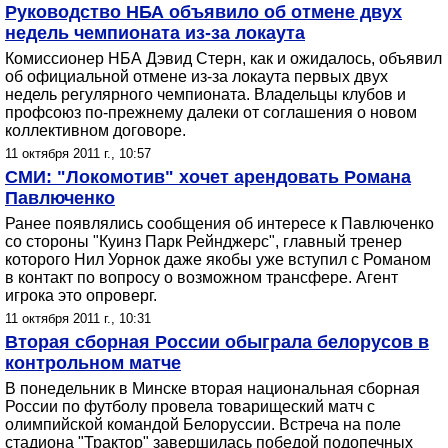
Руководство НБА объявило об отмене двух
недель чемпионата из-за локаута
Комиссионер НБА Дэвид Стерн, как и ожидалось, объявил
об официальной отмене из-за локаута первых двух
недель регулярного чемпионата. Владельцы клубов и
профсоюз по-прежнему далеки от соглашения о новом
коллективном договоре.
11 октября 2011 г., 10:57
СМИ: "Локомотив" хочет арендовать Романа
Павлюченко
Ранее появлялись сообщения об интересе к Павлюченко
со стороны "Куинз Парк Рейнджерс", главный тренер
которого Нил Уорнок даже якобы уже вступил с Романом
в контакт по вопросу о возможном трансфере. Агент
игрока это опроверг.
11 октября 2011 г., 10:31
Вторая сборная России обыграла белорусов в
контрольном матче
В понедельник в Минске вторая национальная сборная
России по футболу провела товарищеский матч с
олимпийской командой Белоруссии. Встреча на поле
стадиона "Трактор" завершилась победой подопечных