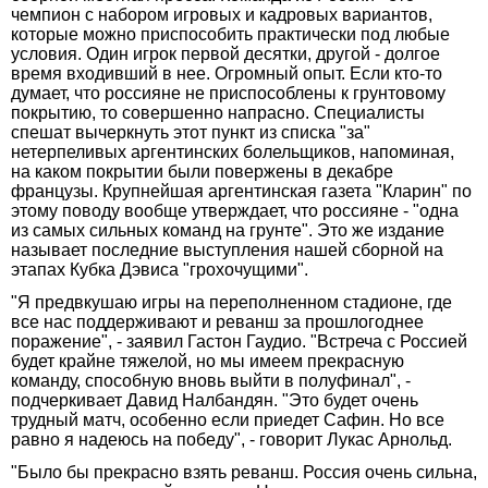
чемпион с набором игровых и кадровых вариантов,
которые можно приспособить практически под любые
условия. Один игрок первой десятки, другой - долгое
время входивший в нее. Огромный опыт. Если кто-то
думает, что россияне не приспособлены к грунтовому
покрытию, то совершенно напрасно. Специалисты
спешат вычеркнуть этот пункт из списка "за"
нетерпеливых аргентинских болельщиков, напоминая,
на каком покрытии были повержены в декабре
французы. Крупнейшая аргентинская газета "Кларин" по
этому поводу вообще утверждает, что россияне - "одна
из самых сильных команд на грунте". Это же издание
называет последние выступления нашей сборной на
этапах Кубка Дэвиса "грохочущими".
"Я предвкушаю игры на переполненном стадионе, где
все нас поддерживают и реванш за прошлогоднее
поражение", - заявил Гастон Гаудио. "Встреча с Россией
будет крайне тяжелой, но мы имеем прекрасную
команду, способную вновь выйти в полуфинал", -
подчеркивает Давид Налбандян. "Это будет очень
трудный матч, особенно если приедет Сафин. Но все
равно я надеюсь на победу", - говорит Лукас Арнольд.
"Было бы прекрасно взять реванш. Россия очень сильна,