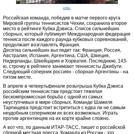
НТВ+
Российская команда, победив в матче первого круга
Мировой группы теннисистов Чехии, сохранила второе
место в рейтинге Кубка Дэвиса. Список сильнейших
сборных, который публикует Международная федерация
тенниса после каждого раунда кубковых соревнований,
продолжает возглавлять Франция.
Десятка сильнейших выглядит так: Франция, Россия,
Австралия, Испания, Аргентина, США, Швеция,
Нидерланды, Швейцария и Хорватия. Последнюю, 143-
ю, строчку в рейтинге занимают теннисисты Джибути.
Следующий соперник россиян - сборная Аргентины - на
пятом месте.
В апреле в четвертьфинале розыгрыша Кубка Дэвиса
российским теннисистам предстоит тяжелая
бескомпромиссная борьба с одной из самых
неуступчивых в мире сборных. Команде Шамиля
Тарпищева предстоит встретиться с едва ли не самым
неудобным соперником их всех возможных. Играть
против аргентинцев на их корте крайне сложно.
А вот что, по данным ИТАР-ТАСС, пишет о российской
сборной местная пресса. Команда из России - это