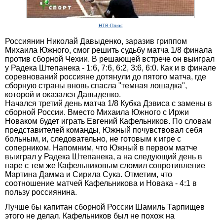
НТВ-Плюс
Россиянин Николай Давыденко, заразив гриппом
Михаила Южного, смог решить судьбу матча 1/8 финала
против сборной Чехии. В решающей встрече он выиграл
у Радека Штепанека - 1:6, 7:6, 6:2, 3:6, 6:0. Как и в финале
соревнований россияне дотянули до пятого матча, где
сборную страны вновь спасла "темная лошадка",
которой и оказался Давыденко.
Начался третий день матча 1/8 Кубка Дэвиса с замены в
сборной России. Вместо Михаила Южного с Иржи
Новаком будет играть Евгений Кафельников. По словам
представителей команды, Южный почувствовал себя
больным, и, следовательно, не готовым к игре с
соперником. Напомним, что Южный в первом матче
выиграл у Радека Штепанека, а на следующий день в
паре с тем же Кафельниковым сломил сопротивление
Мартина Дамма и Сирила Сука. Отметим, что
соотношение матчей Кафельникова и Новака - 4:1 в
пользу россиянина.
Лучше бы капитан сборной России Шамиль Тарпищев
этого не делал. Кафельников был не похож на