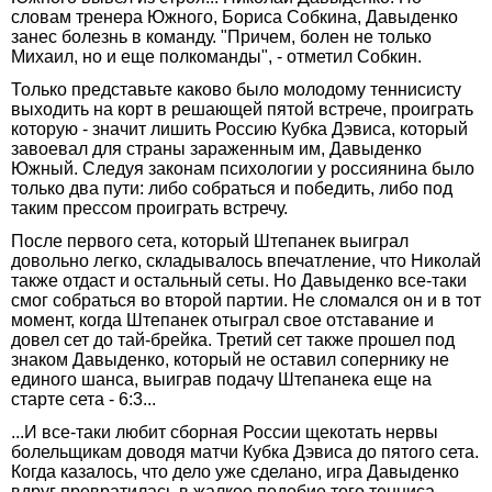
словам тренера Южного, Бориса Собкина, Давыденко
занес болезнь в команду. "Причем, болен не только
Михаил, но и еще полкоманды", - отметил Собкин.
Только представьте каково было молодому теннисисту
выходить на корт в решающей пятой встрече, проиграть
которую - значит лишить Россию Кубка Дэвиса, который
завоевал для страны зараженным им, Давыденко
Южный. Следуя законам психологии у россиянина было
только два пути: либо собраться и победить, либо под
таким прессом проиграть встречу.
После первого сета, который Штепанек выиграл
довольно легко, складывалось впечатление, что Николай
также отдаст и остальный сеты. Но Давыденко все-таки
смог собраться во второй партии. Не сломался он и в тот
момент, когда Штепанек отыграл свое отставание и
довел сет до тай-брейка. Третий сет также прошел под
знаком Давыденко, который не оставил сопернику не
единого шанса, выиграв подачу Штепанека еще на
старте сета - 6:3...
...И все-таки любит сборная России щекотать нервы
болельщикам доводя матчи Кубка Дэвиса до пятого сета.
Когда казалось, что дело уже сделано, игра Давыденко
вдруг превратилась в жалкое подобие того тенниса,