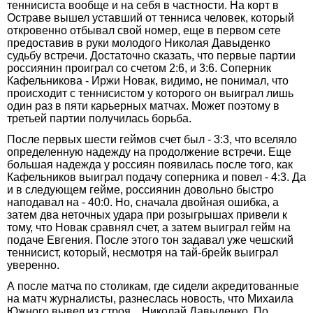
теннисиста вообще и на себя в частности. На корт в
Остраве вышел уставший от тенниса человек, который
откровенно отбывал свой номер, еще в первом сете
предоставив в руки молодого Николая Давыденко
судьбу встречи. Достаточно сказать, что первые партии
россиянин проиграл со счетом 2:6, и 3:6. Соперник
Кафельникова - Иржи Новак, видимо, не понимал, что
происходит с теннисистом у которого он выиграл лишь
один раз в пяти карьерных матчах. Может поэтому в
третьей партии получилась борьба.
После первых шести геймов счет был - 3:3, что вселяло
определенную надежду на продолжение встречи. Еще
большая надежда у россиян появилась после того, как
Кафельников выиграл подачу соперника и повел - 4:3. Да
и в следующем гейме, россиянин довольно быстро
наподавал на - 40:0. Но, сначала двойная ошибка, а
затем два неточных удара при розыгрышах привели к
тому, что Новак сравнял счет, а затем выиграл гейм на
подаче Евгения. После этого тон задавал уже чешский
теннисист, который, несмотря на тай-брейк выиграл
уверенно.
А после матча по столикам, где сидели акредитованные
на матч журналисты, разнеслась новость, что Михаила
Южного вывел из строя... Николай Давыденко. По