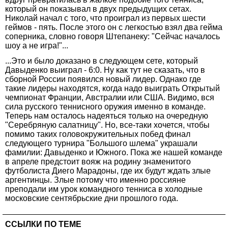
который он показывал в двух предыдущих сетах.
Николай начал с того, что проиграл из первых шести
геймов - пять. После этого он с легкостью взял два гейма
соперника, словно говоря Штепанеку: "Сейчас началось
шоу а не игра!"...
...Это и было доказано в следующем сете, который
Давыденко выиграл - 6:0. Ну как тут не сказать, что в
сборной России появился новый лидер. Однако где
такие лидеры находятся, когда надо выиграть Открытый
чемпионат Франции, Австралии или США. Видимо, вся
сила русского теннисного оружия именно в команде.
Теперь нам осталось надеяться только на очередную
"Серебряную салатницу". Но, все-таки хочется, чтобы
помимо таких головокружительных побед финал
следующего турнира "Большого шлема" украшали
фамилии: Давыденко и Южного. Пока же нашей команде
в апреле предстоит вояж на родину знаменитого
футболиста Диего Марадоны, где их будут ждать злые
аргентинцы. Злые потому что именно россияне
преподали им урок командного тенниса в холодные
московские сентябрьские дни прошлого года.
ССЫЛКИ ПО ТЕМЕ