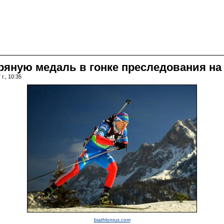
яную медаль в гонке преследования на
г., 10:35
biathlonrus.com