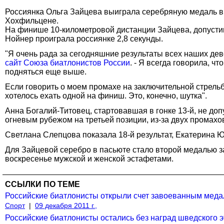
Россиянка Ольга Зайцева выиграла серебряную медаль в 
Хохфильцене.
На финише 10-километровой дистанции Зайцева, допусти
Нойнер проиграла россиянке 2,8 секунды.
"Я очень рада за сегодняшние результаты всех наших дев
сайт Союза биатлонистов России
. - Я всегда говорила, ч
подняться еще выше.
Если говорить о моем промахе на заключительной стрельб
хотелось ехать одной на финиш. Это, конечно, шутка".
Анна Богалий-Титовец, стартовавшая в гонке 13-й, не д
огневым рубежом на третьей позиции, из-за двух промахов
Светлана Слепцова показала 18-й результат, Екатерина Юр
Для Зайцевой серебро в пасьюте стало второй медалью за
воскресенье мужской и женской эстафетами.
ССЫЛКИ ПО ТЕМЕ
Российские биатлонисты открыли счет завоеванным меда
Спорт
|
09 декабря 2011 г.,
Российские биатлонисты остались без наград шведского э