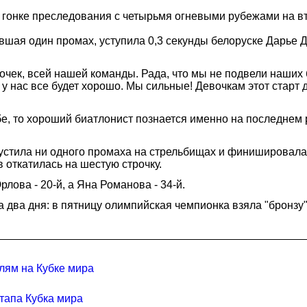
гонке преследования с четырьмя огневыми рубежами на вт
вшая один промах, уступила 0,3 секунды белоруске Дарье
очек, всей нашей команды. Рада, что мы не подвели наших
то у нас все будет хорошо. Мы сильные! Девочкам этот старт
е, то хороший биатлонист познается именно на последнем р
опустила ни одного промаха на стрельбищах и финишировал
 откатилась на шестую строчку.
лова - 20-й, а Яна Романова - 34-й.
 два дня: в пятницу олимпийская чемпионка взяла "бронзу"
лям на Кубке мира
тапа Кубка мира