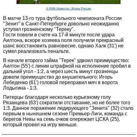
© РИА Новости / Игорь Руссак
В матче 13-го тура футбольного чемпионата России
"Зенит" в Санкт-Петербурге довольно неожиданно
уступил грозненскому "Тереку".
Гости повели в счете на 17-й минуте после удара
Аилтона, вскоре хозяева поля получили прекрасный
шанс восстановить равновесие, однако Халк (31') не
сумел реализовать пенальти.
В начале второго тайма "Терек" удвоил преимущество:
Аилтон (55') с линии штрафной на исполнение пробил в
дальний угол - 1:2, а через шесть минут грозненцы
довели преимущество до внушительного: Игорь
Лебеденко (61') головой переправил мяч в ворота
Лодыгина - 1:3.
Питерцы благодаря несколько курьезному голу
Рязанцева (63') сократили отставание, но не более того
1:3. Данное поражение лидирующего "Зенита" (32) стало
первым в нынешнем сезоне Премьер-Лиги, команда с
берегов Невы на семь очков опережает ЦСКА (25),
который провел на игру меньше.