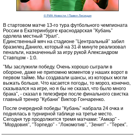
© РИА Новости / Павел Лисицын
В стартовом матче 13-го тура футбольного чемпионата
России в Екатеринбурге краснодарская "Кубань"
одолела местный "Урал".
Единственный мяч на стадионе "Центральный" забил
бразилец Данило, который на 31-й минуте реализовал
пенальти, назначенный за игру рукой Александром
Ставпцом - 1:0.
"Мы заслужили победу. Очень хорошо сыграли в
обороне, даже не припомню моментов у наших ворот в
первом тайме. Мы создавали шансы, из которых могли
выжать больше. Что касается погоды, то мороз, конечно,
сказывался на игре, но я бы не сказал, что было много
брака", - сказал в телеэфире после финального свистка
главный тренер "Кубани" Виктор Гончаренко.
После очередной победы "Кубань" набрала 24 очка и
поднялась в турнирной таблице на третье место.
Сегодня тур продолжится тремя матчами: "Амкар" -
"Мордовия", "Торпедо" - "Локомотив", "Зенит" - "Терек".