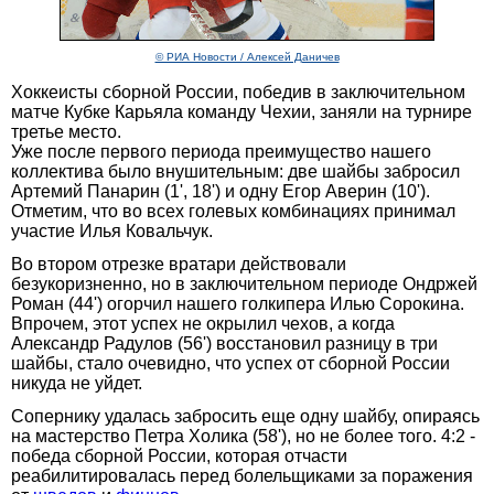
© РИА Новости / Алексей Даничев
Хоккеисты сборной России, победив в заключительном
матче Кубке Карьяла команду Чехии, заняли на турнире
третье место.
Уже после первого периода преимущество нашего
коллектива было внушительным: две шайбы забросил
Артемий Панарин (1', 18') и одну Егор Аверин (10').
Отметим, что во всех голевых комбинациях принимал
участие Илья Ковальчук.
Во втором отрезке вратари действовали
безукоризненно, но в заключительном периоде Ондржей
Роман (44') огорчил нашего голкипера Илью Сорокина.
Впрочем, этот успех не окрылил чехов, а когда
Александр Радулов (56') восстановил разницу в три
шайбы, стало очевидно, что успех от сборной России
никуда не уйдет.
Сопернику удалась забросить еще одну шайбу, опираясь
на мастерство Петра Холика (58'), но не более того. 4:2 -
победа сборной России, которая отчасти
реабилитировалась перед болельщиками за поражения