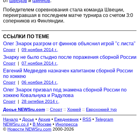
от
шведов
и
финнов
.
Победителем соревнования стала команда Швеции,
переигравшая в последнем матче турнира со счетом 3:0
соперников из Финляндии.
ССЫЛКИ ПО ТЕМЕ
Олег Знарок разгром от финнов объяснил игрой "с листа"
Спорт
|
09 ноября 2014 г.,
Знарку не было стыдно после поражения сборной России
Спорт
|
07 ноября 2014 г.,
Евгений Медведев назначен капитаном сборной России
по хоккею
Спорт
|
06 ноября 2014 г.,
Олег Знарок призвал под знамена сборной России по
хоккею Ковальчука и Радулова
Спорт
|
28 октября 2014 г.,
Досье NEWSru.com
::
Спорт
::
Хоккей
::
Еврохоккей тур
Начало
•
Досье
•
Архив
•
Ежедневник
•
RSS
•
Telegram
NEWSru.co.il
•
В Москве
•
Инопресса
©
Новости NEWSru.com
2000-2026