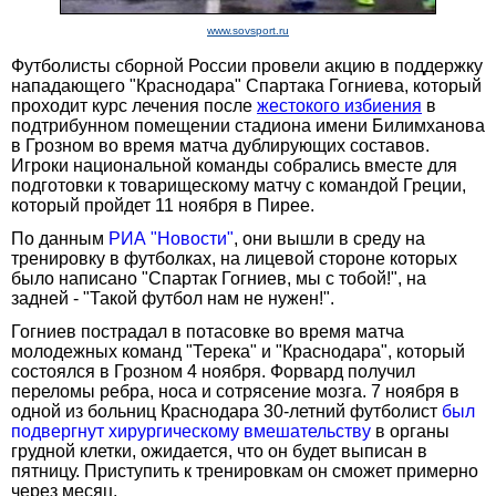
www.sovsport.ru
Футболисты сборной России провели акцию в поддержку
нападающего "Краснодара" Спартака Гогниева, который
проходит курс лечения после
жестокого избиения
в
подтрибунном помещении стадиона имени Билимханова
в Грозном во время матча дублирующих составов.
Игроки национальной команды собрались вместе для
подготовки к товарищескому матчу с командой Греции,
который пройдет 11 ноября в Пирее.
По данным
РИА "Новости"
, они вышли в среду на
тренировку в футболках, на лицевой стороне которых
было написано "Спартак Гогниев, мы с тобой!", на
задней - "Такой футбол нам не нужен!".
Гогниев пострадал в потасовке во время матча
молодежных команд "Терека" и "Краснодара", который
состоялся в Грозном 4 ноября. Форвард получил
переломы ребра, носа и сотрясение мозга. 7 ноября в
одной из больниц Краснодара 30-летний футболист
был
подвергнут хирургическому вмешательству
в органы
грудной клетки, ожидается, что он будет выписан в
пятницу. Приступить к тренировкам он сможет примерно
через месяц.