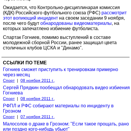
Ожидается, что Контрольно-дисциплинарая комиссия
(КДК) Российского футбольного союза (РФС)
рассмотрит
этот вопиющий инцидент
на своем заседании 9 ноября,
после чего будут
обнародованы видеоматериалы
, на
которых запечатлено избиение футболиста.
Спартак Гогниев, помимо выступлений в составе
молодежной сборной России, ранее защищал цвета
столичных клубов ЦСКА и "Динамо".
ССЫЛКИ ПО ТЕМЕ
Гогниев сможет приступить к тренировкам примерно
через месяц
Спорт
|
08 ноября 2011 г.,
Сергей Прядкин пообещал обнародовать видео избиения
Гогниева
Спорт
|
08 ноября 2011 г.,
РФПЛ и РФС собирают материалы по инциденту в
Грозном
Спорт
|
07 ноября 2011 г.,
Малосолов о драке в Грозном: "Если такое прощать, рано
или поздно кого-нибудь убьют"