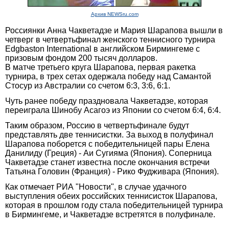
Архив NEWSru.com
Россиянки Анна Чакветадзе и Мария Шарапова вышли в
четверг в четвертьфинал женского теннисного турнира
Edgbaston International в английском Бирмингеме с
призовым фондом 200 тысяч долларов.
В матче третьего круга Шарапова, первая ракетка
турнира, в трех сетах одержала победу над Самантой
Стосур из Австралии со счетом 6:3, 3:6, 6:1.
Чуть ранее победу праздновала Чакветадзе, которая
переиграла Шинобу Асагоэ из Японии со счетом 6:4, 6:4.
Таким образом, Россию в четвертьфинале будут
представлять две теннисистки. За выход в полуфинал
Шарапова поборется с победительницей пары Елена
Данилиду (Греция) - Аи Сугияма (Япония). Соперница
Чакветадзе станет известна после окончания встречи
Татьяна Головин (Франция) - Рико Фудживара (Япония).
Как отмечает РИА "Новости", в случае удачного
выступления обеих российских теннисисток Шарапова,
которая в прошлом году стала победительницей турнира
в Бирмингеме, и Чакветадзе встретятся в полуфинале.