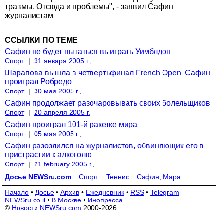
травмы. Отсюда и проблемы", - заявил Сафин
журналистам.
ССЫЛКИ ПО ТЕМЕ
Сафин не будет пытаться выиграть Уимблдон
Спорт
|
31 января 2005 г.,
Шарапова вышла в четвертьфинал French Open, Сафин
проиграл Робредо
Спорт
|
30 мая 2005 г.,
Сафин продолжает разочаровывать своих болельщиков
Спорт
|
20 апреля 2005 г.,
Сафин проиграл 101-й ракетке мира
Спорт
|
05 мая 2005 г.,
Сафин разозлился на журналистов, обвиняющих его в
пристрастии к алкоголю
Спорт
|
21 february 2005 г.,
Досье NEWSru.com
::
Спорт
::
Теннис
::
Сафин, Марат
Начало
•
Досье
•
Архив
•
Ежедневник
•
RSS
•
Telegram
NEWSru.co.il
•
В Москве
•
Инопресса
©
Новости NEWSru.com
2000-2026