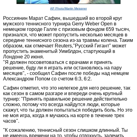
AP Photo/Martin Meissner
Россиянин Марат Сафин, вышедший во второй круг
мужского теннисного турнира Gerry Weber Open в
немецком городе Галле с призовым фондом 659 тысяч,
признался, что может пропустить несколько месяцев в
середине теннисного сезона из-за травмы колена. Таким
образом, как отмечает Reuters,"Русский Гигант" может
пропустить знаменитый Уимблдон, стартующий в
Лондоне 20 июня.
"Я должен посоветоваться с врачами и принять
решение, буду ли я играть или остановлюсь на пару
месяцев", - сообщил Сафин после победы над немцем
Александром Попом со счетом 6:3, 6:2.
Сафин отметил, что это нелегкое для него решение, так
как сезон в самом разгаре и впереди очень крупный
турнир: "Принять правильное решение действительно
сложно, потому что всегда найдутся люди, которые
скажут, что ты должен попытаться победить боль. Но это
не моя игра, когда я мучаюсь на корте в течение трех
часов".
"К сожалению, теннисный сезон слишком длинный. Ты
не имеешь времени на то, чтобы отдохнуть, залечить