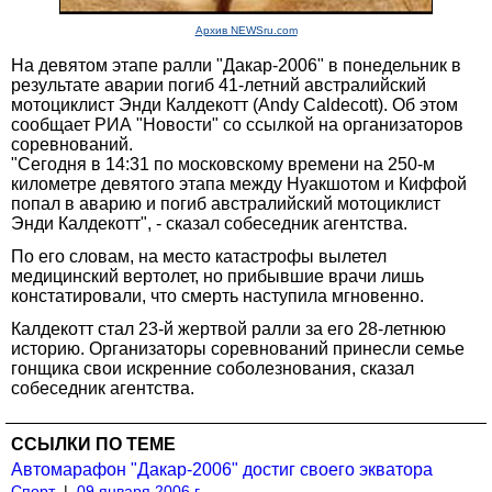
Архив NEWSru.com
На девятом этапе ралли "Дакар-2006" в понедельник в
результате аварии погиб 41-летний австралийский
мотоциклист Энди Калдекотт (Andy Caldecott). Об этом
сообщает РИА "Новости" со ссылкой на организаторов
соревнований.
"Сегодня в 14:31 по московскому времени на 250-м
километре девятого этапа между Нуакшотом и Киффой
попал в аварию и погиб австралийский мотоциклист
Энди Калдекотт", - сказал собеседник агентства.
По его словам, на место катастрофы вылетел
медицинский вертолет, но прибывшие врачи лишь
констатировали, что смерть наступила мгновенно.
Калдекотт стал 23-й жертвой ралли за его 28-летнюю
историю. Организаторы соревнований принесли семье
гонщика свои искренние соболезнования, сказал
собеседник агентства.
ССЫЛКИ ПО ТЕМЕ
Автомарафон "Дакар-2006" достиг своего экватора
Спорт
|
09 января 2006 г.,