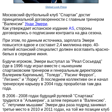
Global Look Press
Московский футбольный клуб "Спартак" достиг
принципиальной договоренности с главным тренером
"Валенсии"
Унаи Эмери
.
Как утверждает испанское издание
AS
, стороны
договорились о подписании контракта на два сезона.
При этом, по данным источника, зарплата Эмери
повысится вдвое и составит 2,4 миллиона евро. 40-
летний испанский специалист должен возглавить красно-
белых в середине июня.
Будучи игроком, Эмери выступал за "Реал Сосьедад"
(где в 1996 году играл вместе с нынешним
спартаковским тренером и генеральным директором
Валерием Карпиным), "Толедо", "Расинг Феррол",
"Леганес" и "Лорку". В последнем коллективе он и начал
тренерскую карьеру в 2004 году, проработав там два
года.
В 2006 - 2008 годах будущий рулевой "Спартака"
трудился в "Альмерии", а затем перешел в "Валенсию".
С "летучими мышами" Эмери два раза подряд занимал
третье место в 2010 и 2011 годах, на той же позиции клуб