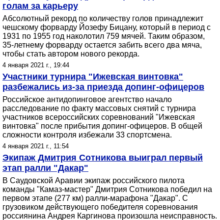
голам за карьеру
Абсолютный рекорд по количеству голов принадлежит
чешскому форварду Йозефу Бицану, который в период с
1931 по 1955 год наколотил 759 мячей. Таким образом,
35-летнему форварду остается забить всего два мяча,
чтобы стать автором нового рекорда.
4 января 2021 г., 19:44
Участники турнира "Ижевская винтовка"
разбежались из-за приезда допинг-офицеров
Российское антидопинговое агентство начало
расследование по факту массовых снятий с турнира
участников всероссийских соревнований "Ижевская
винтовка" после прибытия допинг-офицеров. В общей
сложности контроля избежали 33 спортсмена.
4 января 2021 г., 11:54
Экипаж Дмитрия Сотникова выиграл первый
этап ралли "Дакар"
В Саудовской Аравии экипаж российского пилота
команды "Камаз-мастер" Дмитрия Сотникова победил на
первом этапе (277 км) ралли-марафона "Дакар". С
грузовиком действующего победителя соревнования
россиянина Андрея Каргинова произошла неисправность.