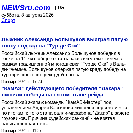
NEWSru.com
| 18+
суббота, 8 августа 2026
Спорт
Лыжник Александр Большунов выиграл пятую
гонку подряд на "Тур де Ски"
Российский лыжник Александр Большунов победил в
гонке на 15 км с общего старта классическим стилем в
рамках традиционной многодневки "Тур де Ски" в Валь-
ди-Фьемме. Большунов одержал пятую кряду победу на
турнире, повторив рекорд Устюгова.
8 января 2021 г., 17:23
"КамАЗ" действующего победителя "Дакара"
лишили победы на пятом этапе рейда
Российский экипаж команды "КамАЗ-Мастер" под
управлением Андрея Каргинова лишился первого места
по итогам пятого этапа ралли-марафона "Дакар" в зачете
грузовиков. Причина судейских санкций - не взятая
навигационная точка.
8 января 2021 г., 11:37