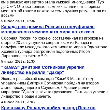
км в рамках четвертого этапа лыжной многодневки "Тур
де Ски". Отечественные лыжники заняли пять первых
мест в этой гонке и показали семь лучших результатов из
восьми.
5 января 2021 г., 18:34
Канада разгромила Россию в полуфинале
молодежного чемпионата мира по хоккею
Сборная России по хоккею, составленная из игроков не
старше 20 лет, уступила сверстникам из Канады в
полуфинале молодежного чемпионата мира в Эдмонтоне.
Хозяева турнира разгромили подопечных Игоря
Ларионова со счетом 5:0.
5 января 2021 г., 10:30
"КамАЗ" Дмитрия Сотникова укрепил
лидерство на ралли "Дакар"
Экипаж российской команды "КамАЗ-Мастер" под
управлением Дмитрия Сотникова победил на втором
этапе проходящего в Саудовской Аравии ралли-
марафона "Дакар" в зачете грузовиков. Сотников укрепил
лидерство в общем зачете.
4 января 2021 г., 20:05
Криштиану Роналду побил рекорд Пеле по