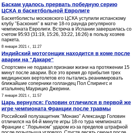
Баскам удалось прервать победную серию
ЦСКА в баскетбольной Евролиге
Баскетболисты московского ЦСКА уступили испанскому
клубу "Баскония" в матче 18-го раунда регулярного
чемпионата Евролиги. Встреча в Испании завершилась со
счетом 95:93 (31:19, 15:26, 33:22, 16:26) в пользу хозяев
паркета.
8 января 2021 г., 11:27
Индийский мотогонщик находится в коме после
аварии на "Дакаре"
Спортсмен не подавал признаки жизни на протяжении 15
минут после аварии. Все это время до прибытия трех
медицинских вертолетов его пытались реанимировать
ближайшие соперники голландец Пол Спирингс и
итальянец Маурицио Джерини.
7 января 2021 г., 11:57
Царь вернулся: Головин отличился в первой же
игре чемпионата Франции после травмы
Российский полузащитник "Монако" Александр Головин
отличился на 64-й минуте игры 18-го тура чемпионата
Франции с "Лорьяном" ударом из-за пределов штрафной
после розыгрыша углового. Cпустя десять секунд после