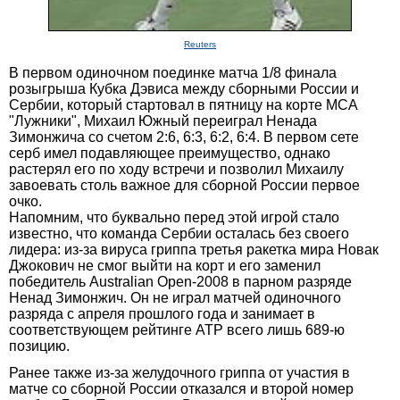
Reuters
В первом одиночном поединке матча 1/8 финала
розыгрыша Кубка Дэвиса между сборными России и
Сербии, который стартовал в пятницу на корте МСА
"Лужники", Михаил Южный переиграл Ненада
Зимонжича со счетом 2:6, 6:3, 6:2, 6:4. В первом сете
серб имел подавляющее преимущество, однако
растерял его по ходу встречи и позволил Михаилу
завоевать столь важное для сборной России первое
очко.
Напомним, что буквально перед этой игрой стало
известно, что команда Сербии осталась без своего
лидера: из-за вируса гриппа третья ракетка мира Новак
Джокович не смог выйти на корт и его заменил
победитель Australian Open-2008 в парном разряде
Ненад Зимонжич. Он не играл матчей одиночного
разряда с апреля прошлого года и занимает в
соответствующем рейтинге АТР всего лишь 689-ю
позицию.
Ранее также из-за желудочного гриппа от участия в
матче со сборной России отказался и второй номер