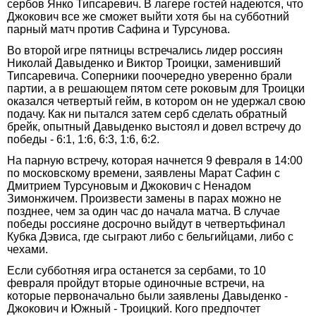
сербов Янко Типсаревич. В лагере гостей надеются, что
Джокович все же сможет выйти хотя бы на субботний
парный матч против Сафина и Турсунова.
Во второй игре пятницы встречались лидер россиян
Николай Давыденко и Виктор Троицки, заменивший
Типсаревича. Соперники поочередно уверенно брали
партии, а в решающем пятом сете роковым для Троицки
оказался четвертый гейм, в котором он не удержал свою
подачу. Как ни пытался затем серб сделать обратный
брейк, опытный Давыденко выстоял и довел встречу до
победы - 6:1, 1:6, 6:3, 1:6, 6:2.
На парную встречу, которая начнется 9 февраля в 14:00
по московскому времени, заявлены Марат Сафин с
Дмитрием Турсуновым и Джокович с Ненадом
Зимонжичем. Произвести замены в парах можно не
позднее, чем за один час до начала матча. В случае
победы россияне досрочно выйдут в четвертьфинал
Кубка Дэвиса, где сыграют либо с бельгийцами, либо с
чехами.
Если субботняя игра останется за сербами, то 10
февраля пройдут вторые одиночные встречи, на
которые первоначально были заявлены Давыденко -
Джокович и Южный - Троицкий. Кого предпочтет