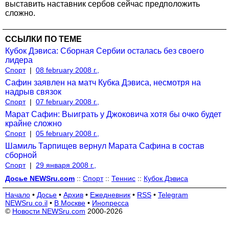
выставить наставник сербов сейчас предположить
сложно.
ССЫЛКИ ПО ТЕМЕ
Кубoк Дэвиса: Сборная Сербии осталась без своего
лидера
Спорт
|
08 february 2008 г.,
Сафин заявлен на матч Кубка Дэвиса, несмотря на
надрыв связок
Спорт
|
07 february 2008 г.,
Марат Сафин: Выиграть у Джоковича хотя бы очко будет
крайне сложно
Спорт
|
05 february 2008 г.,
Шамиль Тарпищев вернул Марата Сафина в состав
сборной
Спорт
|
29 января 2008 г.,
Досье NEWSru.com
::
Спорт
::
Теннис
::
Кубок Дэвиса
Начало
•
Досье
•
Архив
•
Ежедневник
•
RSS
•
Telegram
NEWSru.co.il
•
В Москве
•
Инопресса
©
Новости NEWSru.com
2000-2026