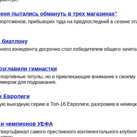
меня пытались обмануть в трех магазинах"
ортсменов, прибывших туда на предпоследний в сезоне эт
 биатлону
вного конкурента досрочно стал победителем общего зачета
озглавили гимнастки
спортивные титулы, но и привлекающие внимание к своему 
римером для подражания.
х Евролиги
 выездную серию в Топ-16 Евролиги, разгромив в немецк
ги чемпионов УЕФА
вертьфинал самого престижного континентального клубног