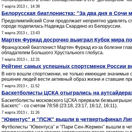
7 марта 2013 г., 14:38
Белорусская биатлонистка: "За два дня в Сочи 
Предолимпийский Сочи продолжает неприятно удивлять сп
городе поделилась Надежда Скардино из Белоруссии.
7 марта 2013 г., 13:43
Мартен Фуркад досрочно выиграл Кубок мира по
Французский биатлонист Мартен Фуркад из-за болезни гла
обладателем Большого Хрустального глобуса.
7 марта 2013 г., 12:31
Рейтинг самых успешных спортсменок России в
В него вошли спортсменки, не только имеющие значимые 
решение людей вести активный образ жизни и ставшие п
7 марта 2013 г., 11:52
Баскетболисты ЦСКА отыгрались на аутсайдера
Баскетболисты московского ЦСКА прервали безвыигрышную
Баскетс" - со счетом 78:58 (23:18, 23:17, 16:12, 16:11).
7 марта 2013 г., 11:26
"Ювентус" и "ПСЖ" вышли в четвертьфинал Ли
Футболисты "Ювентуса" и "Пари Сен-Жермен" вышли в чет