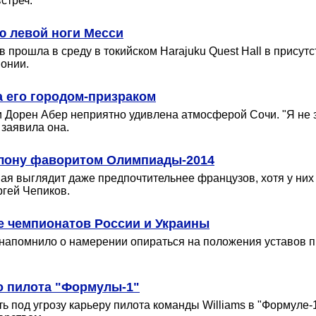
стреч.
ю левой ноги Месси
прошла в среду в токийском Harajuku Quest Hall в присут
понии.
а его городом-призраком
рен Абер неприятно удивлена атмосферой Сочи. "Я не знаю,
 заявила она.
тлону фаворитом Олимпиады-2014
ная выглядит даже предпочтительнее французов, хотя у них
ргей Чепиков.
 чемпионатов России и Украины
напомнило о намерении опираться на положения уставов пр
о пилота "Формулы-1"
ь под угрозу карьеру пилота команды Williams в "Формуле