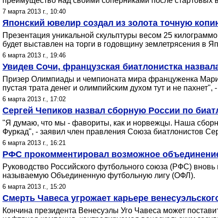
преимущество над своими соперниками после стартовых в
7 марта 2013 г., 10:40
Японский ювелир создал из золота точную копи
Презентация уникальной скульптуры весом 25 килограммов 
будет выставлен на торги в годовщину землетрясения в Я
6 марта 2013 г., 19:46
Увидев Сочи, французская биатлонистка назвал
Призер Олимпиады и чемпионата мира француженка Мари До
пустая трата денег и олимпийским духом тут и не пахнет", -
6 марта 2013 г., 17:02
Сергей Чепиков назвал сборную России по биа
"Я думаю, что мы - фавориты, как и норвежцы. Наша сбор
Фуркад", - заявил член правления Союза биатлонистов Се
6 марта 2013 г., 16:21
РФС прокомментировал возможное объединение
Руководство Российского футбольного союза (РФС) вновь 
называемую Объединенную футбольную лигу (ОФЛ).
6 марта 2013 г., 15:20
Смерть Чавеса угрожает карьере венесуэльског
Кончина президента Венесуэлы Уго Чавеса может поставит