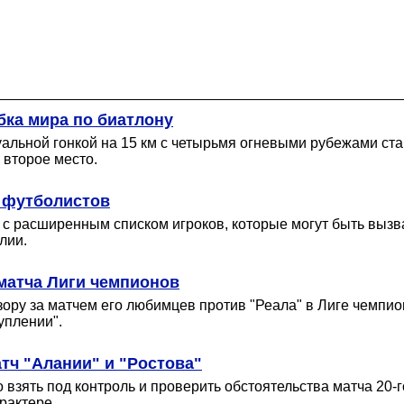
бка мира по биатлону
альной гонкой на 15 км с четырьмя огневыми рубежами ста
 второе место.
7 футболистов
 с расширенным списком игроков, которые могут быть вызв
лии.
матча Лиги чемпионов
ору за матчем его любимцев против "Реала" в Лиге чемпио
уплении".
тч "Алании" и "Ростова"
зять под контроль и проверить обстоятельства матча 20-го
рактере.