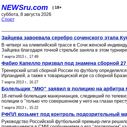
NEWSru.com
| 18+
суббота, 8 августа 2026
Спорт
Зайцева завоевала серебро сочинского этапа Ку
В четверг на олимпийской трассе в Сочи женской индивиду
Зайцева благодаря точной стрельбе заняла в этом турнире
7 марта 2013 г., 17:49
Фабио Капелло призвал под знамена сборной 2
Тренерский штаб сборной России по футболу определился
Ирландией, а также к товарищеской игре со сборной Брази
7 марта 2013 г., 16:27
Болельщик "МЮ" заявил в полицию на арбитра 
18-летний болельщик манкунианцев, следивший по телевиз
полиции о "только что совершенном у него на глазах прест
7 марта 2013 г., 15:22
РФПЛ возьмет под контроль подозрительный ма
Руководство Российской футбольной премьер-лиги решило в
появившимися в СМИ сообщениями о его "договорном" ха