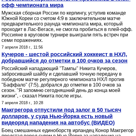
офф чемпионата мира
Мужская сборная России по керлингу, уступив команде
Южной Кореи со счетом 4:9 в заключительном матче
предварительного раунда чемпионата мира, который
проходит в Лас-Вегасе, не смогла пробиться в плей-офф.
Россияне в круговом турнире выиграли пять встреч при
семи поражениях.
7 апреля 2018 г., 11:56
Кучеров - шестой российский хоккеист в НХЛ,
добравшийся до отметки в 100 очков за сезон
Российский нападающий "Тампы" Никита Кучеров,
забросивший шайбу и сделавший точную передачу в
победном матче регулярного чемпионата НХЛ против
"Баффало" (7:5), добрался до отметки в 100 очков за
сезон. "Я запомню сегодняшний день до конца моей
жизни", - сказал Никита после игры.
7 апреля 2018 г., 10:28
Макгрегора отпустили под залог в 50 тысяч
долларов, у суда Нью-Йорка есть новый
видеоряд нападения на автобус (ВИДЕО)
Боец смешанных единоборств ирландец Конор Макгрегор
предстал перед судом в Нью-Йорке за нападение на