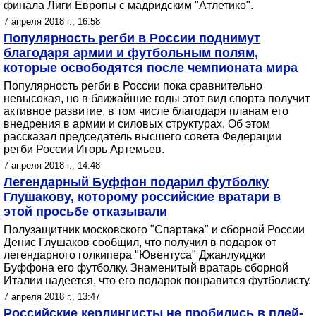
финала Лиги Европы с мадридским "Атлетико".
7 апреля 2018 г., 16:58
Популярность регби в России поднимут
благодаря армии и футбольным полям,
которые освободятся после чемпионата мира
Популярность регби в России пока сравнительно
невысокая, но в ближайшие годы этот вид спорта получит
активное развитие, в том числе благодаря планам его
внедрения в армии и силовых структурах. Об этом
рассказал председатель высшего совета Федерации
регби России Игорь Артемьев.
7 апреля 2018 г., 14:48
Легендарный Буффон подарил футболку
Глушакову, которому российские вратари в
этой просьбе отказывали
Полузащитник московского "Спартака" и сборной России
Денис Глушаков сообщил, что получил в подарок от
легендарного голкипера "Ювентуса" Джанлуиджи
Буффона его футболку. Знаменитый вратарь сборной
Италии надеется, что его подарок понравится футболисту.
7 апреля 2018 г., 13:47
Российские керлингисты не пробились в плей-