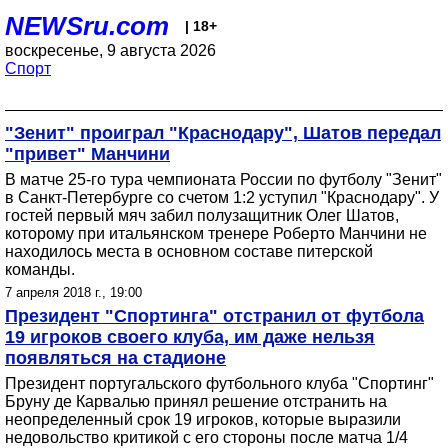
NEWSru.com
| 18+
воскресенье, 9 августа 2026
Спорт
"Зенит" проиграл "Краснодару", Шатов передал
"привет" Манчини
В матче 25-го тура чемпионата России по футболу "Зенит"
в Санкт-Петербурге со счетом 1:2 уступил "Краснодару". У
гостей первый мяч забил полузащитник Олег Шатов,
которому при итальянском тренере Роберто Манчини не
находилось места в основном составе питерской
команды.
7 апреля 2018 г., 19:00
Президент "Спортинга" отстранил от футбола
19 игроков своего клуба, им даже нельзя
появляться на стадионе
Президент португальского футбольного клуба "Спортинг"
Бруну де Карвалью принял решение отстранить на
неопределенный срок 19 игроков, которые выразили
недовольство критикой с его стороны после матча 1/4