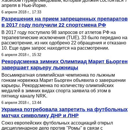
Хабибом Нурмагомедовым, который должен состояться 7
апреля в Нью-Йорке.
6 апреля 2018 г., 17:33
Разрешения на прием запрещенных препаратов
в 2017 году получили 22 спортсмена РФ
В 2017 году поступило 98 запросов от атлетов РФ на
терапевтические исключения (TUE). 33 было передано на
рассмотрение, из них одобрено 22 обращения и отказано
10. Еще один запрос находится на рассмотрении.
6 апреля 2018 г., 15:32
Рекордсменка зимних Олимпиад Марит Бьорген
завершает карьеру лыжницы
Восьмикратная олимпийская чемпионка по лыжным
гонкам норвежка Марит Бьорген объявила о завершении
карьеры. Рекордсменка по количеству олимпийских
медалей в зимних видах спорта заявила об этом в
пятницу каналу NRK.
6 апреля 2018 г., 13:44
Украина потребовала запретить на футбольных
матчах символику ДНР и ЛНР
Союз европейских футбольных ассоциаций открыл
дисциплинарное дело против "Ромы" в связи с