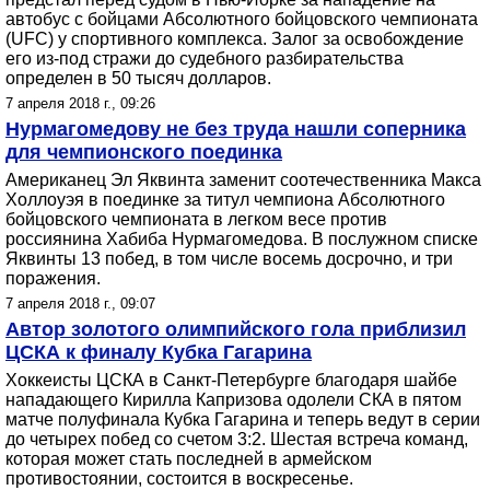
автобус с бойцами Абсолютного бойцовского чемпионата
(UFC) у спортивного комплекса. Залог за освобождение
его из-под стражи до судебного разбирательства
определен в 50 тысяч долларов.
7 апреля 2018 г., 09:26
Нурмагомедову не без труда нашли соперника
для чемпионского поединка
Американец Эл Яквинта заменит соотечественника Макса
Холлоуэя в поединке за титул чемпиона Абсолютного
бойцовского чемпионата в легком весе против
россиянина Хабиба Нурмагомедова. В послужном списке
Яквинты 13 побед, в том числе восемь досрочно, и три
поражения.
7 апреля 2018 г., 09:07
Автор золотого олимпийского гола приблизил
ЦСКА к финалу Кубка Гагарина
Хоккеисты ЦСКА в Санкт-Петербурге благодаря шайбе
нападающего Кирилла Капризова одолели СКА в пятом
матче полуфинала Кубка Гагарина и теперь ведут в серии
до четырех побед со счетом 3:2. Шестая встреча команд,
которая может стать последней в армейском
противостоянии, состоится в воскресенье.