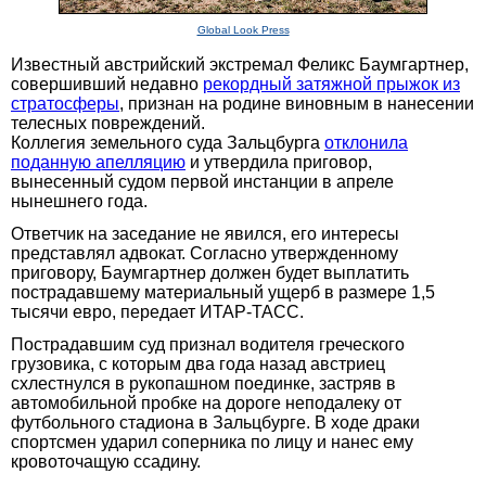
Global Look Press
Известный австрийский экстремал Феликс Баумгартнер,
совершивший недавно
рекордный затяжной прыжок из
стратосферы
, признан на родине виновным в нанесении
телесных повреждений.
Коллегия земельного суда Зальцбурга
отклонила
поданную апелляцию
и утвердила приговор,
вынесенный судом первой инстанции в апреле
нынешнего года.
Ответчик на заседание не явился, его интересы
представлял адвокат. Согласно утвержденному
приговору, Баумгартнер должен будет выплатить
пострадавшему материальный ущерб в размере 1,5
тысячи евро, передает ИТАР-ТАСС.
Пострадавшим суд признал водителя греческого
грузовика, с которым два года назад австриец
схлестнулся в рукопашном поединке, застряв в
автомобильной пробке на дороге неподалеку от
футбольного стадиона в Зальцбурге. В ходе драки
спортсмен ударил соперника по лицу и нанес ему
кровоточащую ссадину.