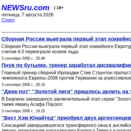
NEWSru.com
| 18+
пятница, 7 августа 2026
Спорт
Сборная России выиграла первый этап хоккейн
Сборная России выиграла первый этап хоккейного Евроту
счетом 4:3 переиграли хозяев льда.
3 сентября 2006 г., 20:48
Пнув по бутылке, тренер заработал дисквалифи
Главный тренер сборной Ирландии Стив Стаунтон пропусти
чемпионата Европы-2008 против Германии за агрессивное
3 сентября 2006 г., 20:16
"Джек-пот" "Золотой лиги" пришлось делить на 
В Берлине завершился заключительный этап серии "Золота
также ямаец Асафа Пауэлл.
3 сентября 2006 г., 19:25
"Вест Хэм Юнайтед" приобрел двух аргентинцев
Сенсацией завершившегося трансферного окна в английско
летних аргентинцев нападающего Карлоса Тевеса и полуз