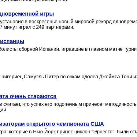
одновременной игры
 установил в воскресенье новый мировой рекорд одновреме
7 минут играл с 249 партнерами.
 испанцы
олисты сборной Испании, игравшие в главном матче турнир
м нигериец Самуэль Питер по очкам одолел Джеймса Тони 
ята очень стараются
 считает, что успех его подопечным принесет методичность
ии.
низаторам открытого чемпионата США
тра, которые в Нью-Йорк принес циклон "Эрнесто", были от