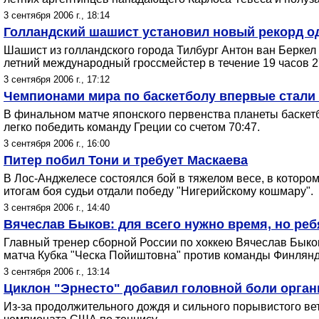
3 сентября 2006 г., 18:14
Голландский шашист установил новый рекорд 
Шашист из голландского города Тилбург Антон ван Беркел
летний международный гроссмейстер в течение 19 часов 2
3 сентября 2006 г., 17:12
Чемпионами мира по баскетболу впервые стали
В финальном матче японского первенства планеты баскетб
легко победить команду Греции со счетом 70:47.
3 сентября 2006 г., 16:00
Питер побил Тони и требует Маскаева
В Лос-Анджелесе состоялся бой в тяжелом весе, в которо
итогам боя судьи отдали победу "Нигерийскому кошмару".
3 сентября 2006 г., 14:40
Вячеслав Быков: для всего нужно время, но реб
Главный тренер сборной России по хоккею Вячеслав Быков
матча Кубка "Ческа Пойиштовна" против команды Финлянд
3 сентября 2006 г., 13:14
Циклон "Эрнесто" добавил головной боли орга
Из-за продолжительного дождя и сильного порывистого ве