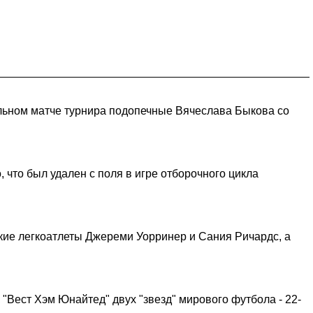
ельном матче турнира подопечные Вячеслава Быкова со
что был удален с поля в игре отборочного цикла
ские легкоатлеты Джереми Уорринер и Сания Ричардс, а
Вест Хэм Юнайтед" двух "звезд" мирового футбола - 22-