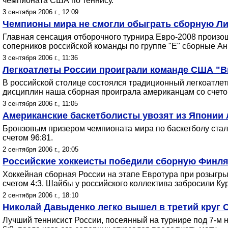
чемпионата США по теннису.
3 сентября 2006 г., 12:09
Чемпионы мира не смогли обыграть сборную Л
Главная сенсация отборочного турнира Евро-2008 произошл
соперников российской команды по группе "Е" сборные Ан
3 сентября 2006 г., 11:36
Легкоатлеты России проиграли команде США "В
В российской столице состоялся традиционный легкоатлети
дисциплин наша сборная проиграла американцам со счетом
3 сентября 2006 г., 11:05
Американские баскетболисты увозят из Японии 
Бронзовым призером чемпионата мира по баскетболу стал
счетом 96:81.
2 сентября 2006 г., 20:05
Российские хоккеисты победили сборную Финл
Хоккейная сборная России на этапе Евротура при розыгры
счетом 4:3. Шайбы у российского коллектива забросили Кур
2 сентября 2006 г., 18:10
Николай Давыденко легко вышел в третий круг
Лучший теннисист России, посеянный на турнире под 7-м 