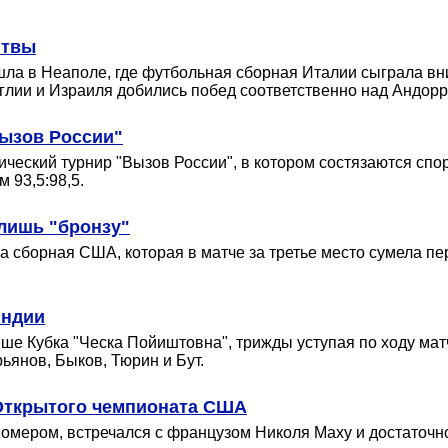
итвы
а в Неаполе, где футбольная сборная Италии сыграла внич
глии и Израиля добились побед соответственно над Андорр
ызов России"
ческий турнир "Вызов России", в котором состязаются спо
 93,5:98,5.
лишь "бронзу"
а сборная США, которая в матче за третье место сумела п
яндии
ше Кубка "Ческа Пойиштовна", трижды уступая по ходу мат
ьянов, Быков, Тюрин и Бут.
 Открытого чемпионата США
номером, встречался с французом Николя Маху и достаточн