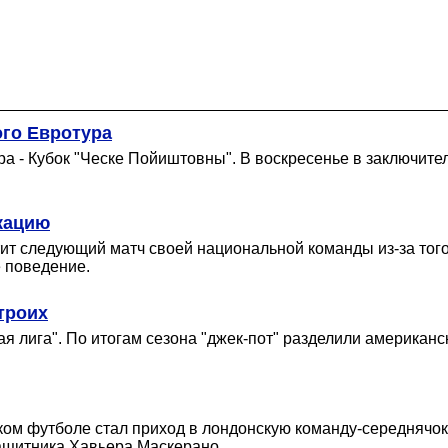
ого Евротура
ра - Кубок "Ческе Пойиштовны". В воскресенье в заключит
кацию
т следующий матч своей национальной команды из-за того, 
 поведение.
троих
я лига". По итогам сезона "джек-пот" разделили американ
м футболе стал приход в лондонскую команду-середнячок "
ащитника Хавьера Маскерано.