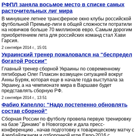
РФПЛ заняла восьмое место в списке самых
расточительных лиг мира
В минувшее летнее трансферное окно клубы российской
футбольной Премьер-лиги в общей сложности потратили
на новичков больше 70 миллионов евро. Самым дорогим
приобретением лета для российских команд стал Хави
Гарсия.
2 сентября 2014 г., 15:01
Украинский тренер пожаловался на "беспредел
богатой России"
Главный тренер сборной Украины по современному
пятиборью Олег Плаксин возмущен ситуацией вокруг
Анны Буряк, которая еще в начале года выступала за
Украину, а на чемпионате мира в Варшаве будет
представлять сборную РФ.
2 сентября 2014 г., 13:51
Фабио Капелло: "Надо постепенно обновлять
состав сборной"
Сборная России по футболу провела первую тренировку
на базе "Динамо" в Новогорске и дала пресс-
конференцию , начав подготовку к товарищескому матчу с
Азербайджаном и отборочной игре Евро-2016 с