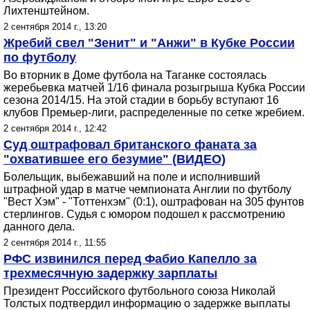
Лихтенштейном.
2 сентября 2014 г., 13:20
Жребий свел "Зенит" и "Анжи" в Кубке России
по футболу
Во вторник в Доме футбола на Таганке состоялась
жеребьевка матчей 1/16 финала розыгрыша Кубка России
сезона 2014/15. На этой стадии в борьбу вступают 16
клубов Премьер-лиги, распределенные по сетке жребием.
2 сентября 2014 г., 12:42
Суд оштрафовал британского фаната за
"охватившее его безумие" (ВИДЕО)
Болельщик, выбежавший на поле и исполнивший
штрафной удар в матче чемпионата Англии по футболу
"Вест Хэм" - "Тоттенхэм" (0:1), оштрафован на 305 фунтов
стерлингов. Судья с юмором подошел к рассмотрению
данного дела.
2 сентября 2014 г., 11:55
РФС извинился перед Фабио Капелло за
трехмесячную задержку зарплаты
Президент Российского футбольного союза Николай
Толстых подтвердил информацию о задержке выплаты