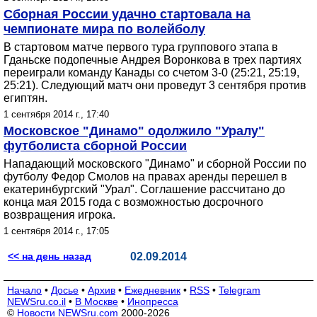
Сборная России удачно стартовала на
чемпионате мира по волейболу
В стартовом матче первого тура группового этапа в
Гданьске подопечные Андрея Воронкова в трех партиях
переиграли команду Канады со счетом 3-0 (25:21, 25:19,
25:21). Следующий матч они проведут 3 сентября против
египтян.
1 сентября 2014 г., 17:40
Московское "Динамо" одолжило "Уралу"
футболиста сборной России
Нападающий московского "Динамо" и сборной России по
футболу Федор Смолов на правах аренды перешел в
екатеринбургский "Урал". Соглашение рассчитано до
конца мая 2015 года с возможностью досрочного
возвращения игрока.
1 сентября 2014 г., 17:05
<< на день назад
02.09.2014
Начало
•
Досье
•
Архив
•
Ежедневник
•
RSS
•
Telegram
NEWSru.co.il
•
В Москве
•
Инопресса
©
Новости NEWSru.com
2000-2026