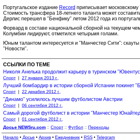
Португальское издание
Record
приписывает московскому 
Стоимость трансфера 18-летнего таланта может составит
Дерлис перешел в "Бенфику" летом 2012 года из португаль
Форвард в составе национальной сборной на текущем че
Колумбии лидируют, отметился четырьмя голами.
Юным талантом интересуется и "Манчестер Сити": скауты
"Новости".
ССЫЛКИ ПО ТЕМЕ
Николя Анелька продолжит карьеру в туринском "Ювентус
Спорт
|
27 января 2013 г.,
Лучший бомбардир в истории сборной Испании покинет "Б
Спорт
|
22 декабря 2012 г.,
"Динамо" усилилось лучшим футболистом Австрии
Спорт
|
06 сентября 2012 г.,
Самый дорогой футболист в истории "Манчестер Юнайтед
Спорт
|
01 сентября 2012 г.,
Досье NEWSru.com
::
Спорт
::
Футбол
::
Переходы
Начало
•
Досье
•
Архив
•
Ежедневник
•
RSS
•
Telegram