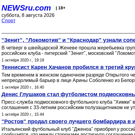
NEWSru.com
| 18+
суббота, 8 августа 2026
Спорт
"Зенит", "Локомотив" и "Краснодар" узнали соп
В четверг в швейцарской Женеве прошла жеребьевка групп
российских клуба - питерский "Зенит", московский "Локомо
1 октября 2020 г., 19:19
Теннисист Карен Хачанов пробился в третий кру
Тем временем в женском одиночном разряде Открытого чем
непреодолимый барьер в лице Арины Соболенко из Белор
1 октября 2020 г., 16:40
Денис Глушаков стал футболистом подмосковн
Пресс-служба подмосковного футбольного клуба "Химки" 
соглашения с 33-летним российским полузащитником не ут
1 октября 2020 г., 15:44
"Ростов" продал своего лучшего бомбардира в 
Итальянский футбольный клуб "Дженоа" приобрел у росси
сообщается, что между сторонами достигнуто соглашение п