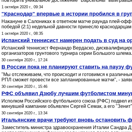
повторить уникальное достижение "Барселоны" выигравше
1 октября 2020 г., 09:34
"Краснодар" впервые в истории пробился в гру
Накануне в Салониках в ответном матче раунда плей-офф
победой (2:1) недельной давности принесло краснодарцам 
1 октября 2020 г., 08:35
Испанский теннисист намерен подать в суд на о
Испанский теннисист Фернандо Вердаско, дисквалифицирова
организаторов грунтового турнира серии Большого шлема
30 сентября 2020 г., 17:24
В России пока не планируют ставить на паузу 
"Мы отслеживаем, что происходит и готовимся к различным
РПЛ сможет провести все запланированные матчи", - заяв
30 сентября 2020 г., 15:46
РФС объявил Дзюбу лучшим футболистом минувш
Исполком Российского футбольного союза (РФС) подвел ит
минувшей кампании объявлен Сергей Семак, а его "Зенит"
30 сентября 2020 г., 13:34
Итальянские врачи требуют вновь остановить 
Заместитель министра здравоохранения Италии Сандра Дз