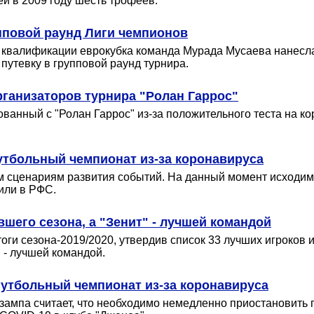
й в 2009 году шесть трофеев.
пповой раунд Лиги чемпионов
 квалификации еврокубка команда Мурада Мусаева нанесла
путевку в групповой раунд турнира.
рганизаторов турнира "Ролан Гаррос"
нный с "Ролан Гаррос" из-за положительного теста на коро
.
футбольный чемпионат из-за коронавируса
 сценариям развития событий. На данный момент исходим из 
или в РФС.
его сезона, а "Зенит" - лучшей командой
оги сезона-2019/2020, утвердив список 33 лучших игроков
 - лучшей командой.
футбольный чемпионат из-за коронавируса
ампа считает, что необходимо немедленно приостановить п