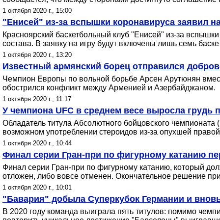
1 октября 2020 г., 15:00
"Енисей" из-за вспышки коронавируса заявил н
Красноярский баскетбольный клуб "Енисей" из-за вспышк
состава. В заявку на игру будут включены лишь семь баске
1 октября 2020 г., 13:20
Известный армянский борец отправился добров
Чемпион Европы по вольной борьбе Арсен Арутюнян вместе
обострился конфликт между Арменией и Азербайджаном.
1 октября 2020 г., 11:17
У чемпиона UFC в среднем весе выросла грудь 
Обладатель титула Абсолютного бойцовского чемпионата 
возможном употреблении стероидов из-за опухшей правой 
1 октября 2020 г., 10:44
Финал серии Гран-при по фигурному катанию пе
Финал серии Гран-при по фигурному катанию, который долж
отложен, либо вовсе отменен. Окончательное решение при
1 октября 2020 г., 10:01
"Бавария" добыла Суперкубок Германии и вновь
В 2020 году команда выиграла пять титулов: помимо чемпи