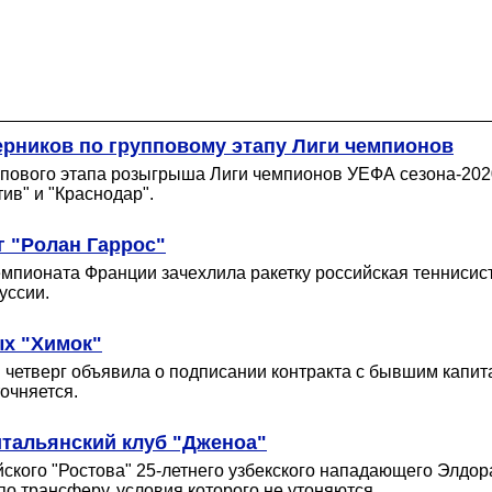
ерников по групповому этапу Лиги чемпионов
ового этапа розыгрыша Лиги чемпионов УЕФА сезона-2020/
тив" и "Краснодар".
г "Ролан Гаррос"
пионата Франции зачехлила ракетку российская теннисистк
уссии.
ых "Химок"
в четверг объявила о подписании контракта с бывшим капи
очняется.
итальянский клуб "Дженоа"
йского "Ростова" 25-летнего узбекского нападающего Элдо
о трансферу, условия которого не утоняются.