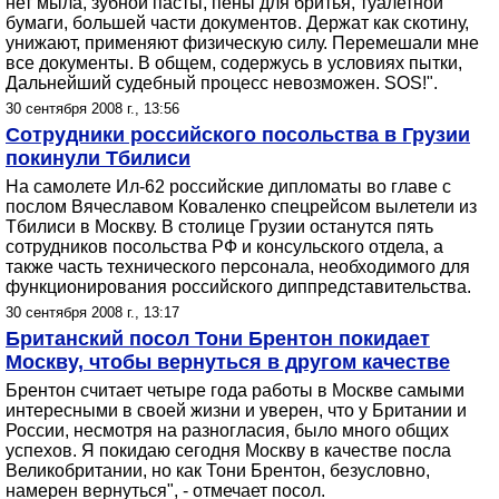
нет мыла, зубной пасты, пены для бритья, туалетной
бумаги, большей части документов. Держат как скотину,
унижают, применяют физическую силу. Перемешали мне
все документы. В общем, содержусь в условиях пытки,
Дальнейший судебный процесс невозможен. SOS!".
30 сентября 2008 г., 13:56
Сотрудники российского посольства в Грузии
покинули Тбилиси
На самолете Ил-62 российские дипломаты во главе с
послом Вячеславом Коваленко спецрейсом вылетели из
Тбилиси в Москву. В столице Грузии останутся пять
сотрудников посольства РФ и консульского отдела, а
также часть технического персонала, необходимого для
функционирования российского диппредставительства.
30 сентября 2008 г., 13:17
Британский посол Тони Брентон покидает
Москву, чтобы вернуться в другом качестве
Брентон считает четыре года работы в Москве самыми
интересными в своей жизни и уверен, что у Британии и
России, несмотря на разногласия, было много общих
успехов. Я покидаю сегодня Москву в качестве посла
Великобритании, но как Тони Брентон, безусловно,
намерен вернуться", - отмечает посол.