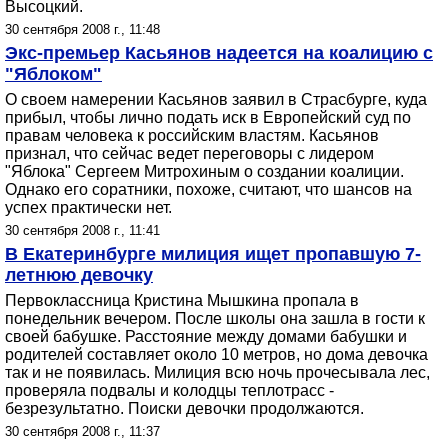
Высоцкий.
30 сентября 2008 г., 11:48
Экс-премьер Касьянов надеется на коалицию с
"Яблоком"
О своем намерении Касьянов заявил в Страсбурге, куда
прибыл, чтобы лично подать иск в Европейский суд по
правам человека к российским властям. Касьянов
признал, что сейчас ведет переговоры с лидером
"Яблока" Сергеем Митрохиным о создании коалиции.
Однако его соратники, похоже, считают, что шансов на
успех практически нет.
30 сентября 2008 г., 11:41
В Екатеринбурге милиция ищет пропавшую 7-
летнюю девочку
Первоклассница Кристина Мышкина пропала в
понедельник вечером. После школы она зашла в гости к
своей бабушке. Расстояние между домами бабушки и
родителей составляет около 10 метров, но дома девочка
так и не появилась. Милиция всю ночь прочесывала лес,
проверяла подвалы и колодцы теплотрасс -
безрезультатно. Поиски девочки продолжаются.
30 сентября 2008 г., 11:37