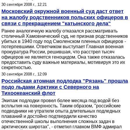
30 сентября 2008 г., 12:21
Московский окружной военный суд даст ответ
на жалобу родственников польских офицеров в
связи с прекращением "катынского дела"
Ранее аналогичную жалобу отказался рассматривать
столичный Хамовнический суд, не признав родственников
убитых в 1940 году под Смоленском пленных офицеров -
потерпевшими. Ответчиком выступает Главная военная
прокуратура России, решившая, что расстрел тысяч
офицеров не является геноцидом. Она также отказалась
предоставить суду важные материалы, мотивируя это их
секретностью.
30 сентября 2008 г., 12:09
Российская атомная подлодка "Рязань" прошла
подо льдами Арктики с Северного на
Тихоокеанский флот
Экипаж подлодки провел более месяца под водой без
всплытия на поверхность. Таким образом, "российские
подводники не утратили опыта длительных подледных
плаваний и достойно подтвердили качество
отечественной школы выполнения сложных задач в
арктических широтах", - отметил главком ВМФ адмирал