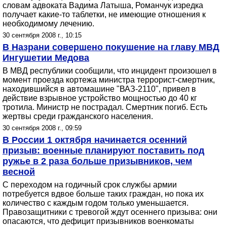
словам адвоката Вадима Латыша, Романчук изредка
получает какие-то таблетки, не имеющие отношения к
необходимому лечению.
30 сентября 2008 г., 10:15
В Назрани совершено покушение на главу МВД
Ингушетии Медова
В МВД республики сообщили, что инцидент произошел в
момент проезда кортежа министра террорист-смертник,
находившийся в автомашине "ВАЗ-2110", привел в
действие взрывное устройство мощностью до 40 кг
тротила. Министр не пострадал. Смертник погиб. Есть
жертвы среди гражданского населения.
30 сентября 2008 г., 09:59
В России 1 октября начинается осенний
призыв: военные планируют поставить под
ружье в 2 раза больше призывников, чем
весной
С переходом на годичный срок службы армии
потребуется вдвое больше таких граждан, но пока их
количество с каждым годом только уменьшается.
Правозащитники с тревогой ждут осеннего призыва: они
опасаются, что дефицит призывников военкоматы