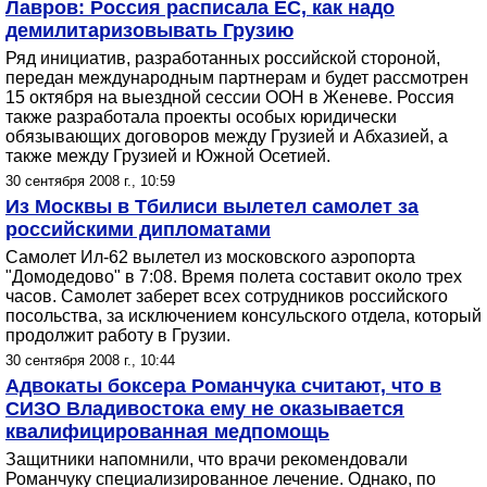
Лавров: Россия расписала ЕС, как надо
демилитаризовывать Грузию
Ряд инициатив, разработанных российской стороной,
передан международным партнерам и будет рассмотрен
15 октября на выездной сессии ООН в Женеве. Россия
также разработала проекты особых юридически
обязывающих договоров между Грузией и Абхазией, а
также между Грузией и Южной Осетией.
30 сентября 2008 г., 10:59
Из Москвы в Тбилиси вылетел самолет за
российскими дипломатами
Самолет Ил-62 вылетел из московского аэропорта
"Домодедово" в 7:08. Время полета составит около трех
часов. Самолет заберет всех сотрудников российского
посольства, за исключением консульского отдела, который
продолжит работу в Грузии.
30 сентября 2008 г., 10:44
Адвокаты боксера Романчука считают, что в
СИЗО Владивостока ему не оказывается
квалифицированная медпомощь
Защитники напомнили, что врачи рекомендовали
Романчуку специализированное лечение. Однако, по