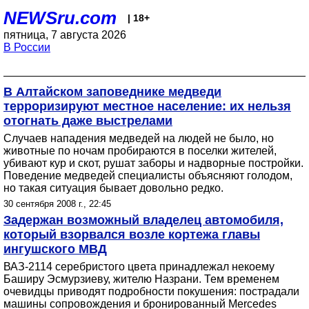
NEWSru.com
| 18+
пятница, 7 августа 2026
В России
В Алтайском заповеднике медведи
терроризируют местное население: их нельзя
отогнать даже выстрелами
Случаев нападения медведей на людей не было, но
животные по ночам пробираются в поселки жителей,
убивают кур и скот, рушат заборы и надворные постройки.
Поведение медведей специалисты объясняют голодом,
но такая ситуация бывает довольно редко.
30 сентября 2008 г., 22:45
Задержан возможный владелец автомобиля,
который взорвался возле кортежа главы
ингушского МВД
ВАЗ-2114 серебристого цвета принадлежал некоему
Баширу Эсмурзиеву, жителю Назрани. Тем временем
очевидцы приводят подробности покушения: пострадали
машины сопровождения и бронированный Mercedes