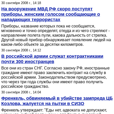
30 сентября 2008 г., 14:18
На вооружение МВД РФ скоро поступят
приборы, женским голосом сообщающие о
нападающих террористах
Приборы, название которых пока не сообщается,
мгновенно и точно определят, откуда и из чего стреляют -
направление полета пули, какова дальность от стрелка.
Другой новый прибор обнаруживает появление людей на
каком-либо объекте за десятки километров.
30 сентября 2008 г., 14:12
В российской армии служат контрактниками
почти 300 иностранцев
Все они из стран СНГ. Согласно закону РФ, иностранные
граждане имеют право заключить контракт на службу в
российской армии. Законодательством предусмотрено,
что через три года службы они имеют право получить
российское гражданство.
30 сентября 2008 г., 14:04
Френкель, обвиняемый в убийстве зампреда ЦБ
Козлова, жалуется на пытки в СИЗО
Френкель утверждает: "Еды нет, адвоката не допускают,