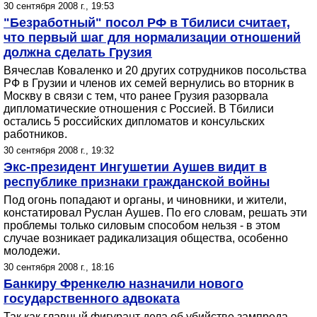
30 сентября 2008 г., 19:53
"Безработный" посол РФ в Тбилиси считает,
что первый шаг для нормализации отношений
должна сделать Грузия
Вячеслав Коваленко и 20 других сотрудников посольства
РФ в Грузии и членов их семей вернулись во вторник в
Москву в связи с тем, что ранее Грузия разорвала
дипломатические отношения с Россией. В Тбилиси
остались 5 российских дипломатов и консульских
работников.
30 сентября 2008 г., 19:32
Экс-президент Ингушетии Аушев видит в
республике признаки гражданской войны
Под огонь попадают и органы, и чиновники, и жители,
констатировал Руслан Аушев. По его словам, решать эти
проблемы только силовым способом нельзя - в этом
случае возникает радикализация общества, особенно
молодежи.
30 сентября 2008 г., 18:16
Банкиру Френкелю назначили нового
государственного адвоката
Так как главный фигурант дела об убийстве зампреда