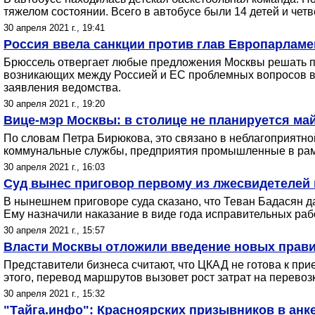
тяжелом состоянии. Всего в автобусе были 14 детей и чет
30 апреля 2021 г., 19:41
Россия ввела санкции против глав Европарламен
Брюссель отвергает любые предложения Москвы решать п
возникающих между Россией и ЕС проблемных вопросов в 
заявления ведомства.
30 апреля 2021 г., 19:20
Вице-мэр Москвы: в столице не планируется ма
По словам Петра Бирюковa, это связано в неблагоприятной
коммунальные службы, предприятия промышленные в рамк
30 апреля 2021 г., 16:03
Суд вынес приговор первому из лжесвидетелей
В нынешнем приговоре суда сказано, что Теван Бадасян д
Ему назначили наказание в виде года исправительных раб
30 апреля 2021 г., 15:57
Власти Москвы отложили введение новых прави
Представители бизнеса считают, что ЦКАД не готова к прие
этого, перевод маршрутов вызовет рост затрат на перевозк
30 апреля 2021 г., 15:32
"Тайга.инфо": Красноярских призывников в анк