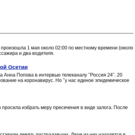
 произошла 1 мая около 02:00 по местному времени (около
ассажира и два водителя.
ной Осетии
ра Анна Попова в интервью телеканалу "Россия 24". 20
ование на коронавирус. Но "у нас единое эпидемическое
 просила избрать меру пресечения в виде залога. После
ставили девять пострадавших. Двое из них находятся в