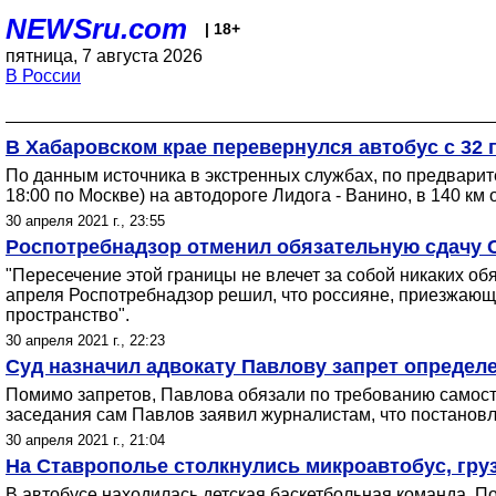
NEWSru.com
| 18+
пятница, 7 августа 2026
В России
В Хабаровском крае перевернулся автобус с 32 
По данным источника в экстренных службах, по предварит
18:00 по Москве) на автодороге Лидога - Ванино, в 140 км
30 апреля 2021 г., 23:55
Роспотребнадзор отменил обязательную сдачу 
"Пересечение этой границы не влечет за собой никаких об
апреля Роспотребнадзор решил, что россияне, приезжающи
пространство".
30 апреля 2021 г., 22:23
Суд назначил адвокату Павлову запрет определ
Помимо запретов, Павлова обязали по требованию самосто
заседания сам Павлов заявил журналистам, что постановл
30 апреля 2021 г., 21:04
На Ставрополье столкнулись микроавтобус, груз
В автобусе находилась детская баскетбольная команда. По