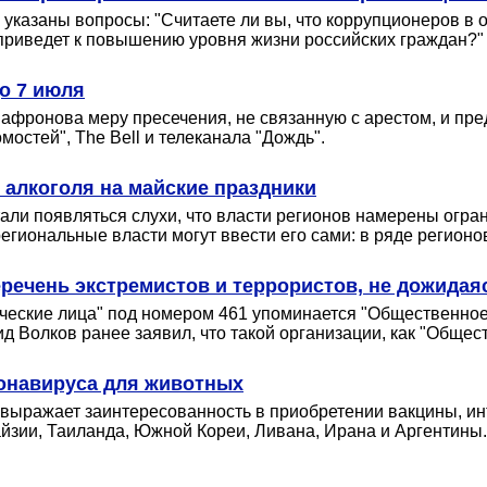
указаны вопросы: "Считаете ли вы, что коррупционеров в о
приведет к повышению уровня жизни российских граждан?"
о 7 июля
афронова меру пресечения, не связанную с арестом, и пред
остей", The Bell и телеканала "Дождь".
 алкоголя на майские праздники
али появляться слухи, что власти регионов намерены огран
региональные власти могут ввести его сами: в ряде регион
ечень экстремистов и террористов, не дожидая
дические лица" под номером 461 упоминается "Общественно
ид Волков ранее заявил, что такой организации, как "Обще
онавируса для животных
выражает заинтересованность в приобретении вакцины, инт
йзии, Таиланда, Южной Кореи, Ливана, Ирана и Аргентины. 