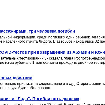
пассажирами, три человека погибли
ельной информации, среди погибших один ребенок. Авария
 от населенного пункта Лидога. В автобусе находились 32 п
COVID-тестов при возвращении из Абхазии и Юж
язательных тестирований", - сказала глава Роспотребнадзо
е из-за рубежа, с 1 мая обязаны проходить двойное тестир
енных действий
ятельно приезжать к следователю и в суд. Сторона защиты
ение суда будет обжаловано.
овик и "Лада". Погибли пять девочек
страдали трое взрослых и 13 детей. В местную больницу до