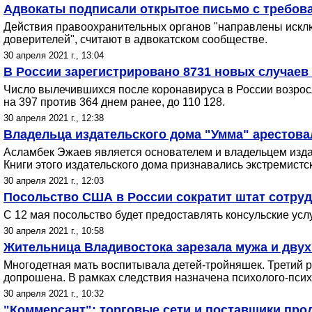
Адвокаты подписали открытое письмо с требов
Действия правоохранительных органов "направлены исключи
доверителей", считают в адвокатском сообществе.
30 апреля 2021 г., 13:04
В России зарегистрировано 8731 новых случаев 
Число вылечившихся после коронавируса в России возросло
на 397 против 364 днем ранее, до 110 128.
30 апреля 2021 г., 12:38
Владельца издательского дома "Умма" арестов
Асламбек Эжаев является основателем и владельцем изда
Книги этого издательского дома признавались экстремист
30 апреля 2021 г., 12:03
Посольство США в России сократит штат сотруд
С 12 мая посольство будет предоставлять консульские усл
30 апреля 2021 г., 10:58
Жительница Владивостока зарезала мужа и двух
Многодетная мать воспитывала детей-тройняшек. Третий р
допрошена. В рамках следствия назначена психолого-псих
30 апреля 2021 г., 10:32
"Коммерсант": торговые сети и поставщики про