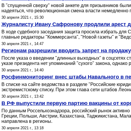
В "спущенной сверху" новой анкете для призывников были 
надеяться, что революционная смена власти немедленно 
30 апреля 2021 г., 15:30
Журналисту Ивану Сафронову продлили арест д
В ходе судебного заседания защита просила избрать для С
главные редакторы "Коммерсанта", "Новой газеты" и "Ведом
30 апреля 2021 г., 14:47
Регионам разрешили вводить запрет на продажу
После указа о введении "длинных выходных" в соцсетях ст
указе президента нет упоминаний "сухого" закона, однако 
30 апреля 2021 г., 14:40
Росфинмониторинг внес штабы Навального в пер
В списке на сайте ведомства в разделе "Российские юри
экстремистскому списку. При этом глава сети штабов Леон
30 апреля 2021 г., 13:42
В РФ выпустили первую партию вакцины от кор
По данным Россельхознадзора, российский рынок активно 
Греции, Польши, Австрии, Казахстана, Таджикистана, Мала
направлена в регионы.
30 апреля 2021 г., 13:18