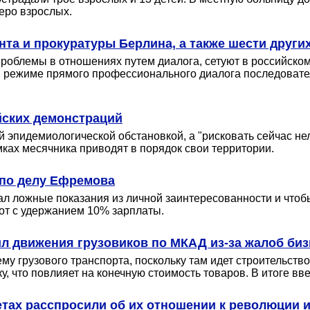
веро взрослых.
та и прокуратуры Берлина, а также шести други
роблемы в отношениях путем диалога, сетуют в российск
режиме прямого профессионального диалога последовательн
йских демонстраций
 эпидемиологической обстановкой, а "рисковать сейчас нел
ах месячника приводят в порядок свои территории.
 по делу Ефремова
ал ложные показания из личной заинтересованности и что
от с удержанием 10% зарплаты.
л движения грузовиков по МКАД из-за жалоб биз
му грузового транспорта, поскольку там идет строительств
у, что повлияет на конечную стоимость товаров. В итоге в
етах расспросили об их отношении к революции 