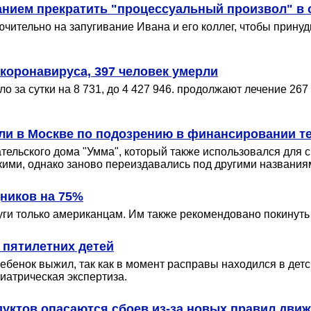
анием прекратить "процессуальный произвол" в
тельно на запугивание Ивана и его коллег, чтобы принудит
коронавируса, 397 человек умерли
 за сутки на 8 731, до 4 427 946. продолжают лечение 267 
али в Москве по подозрению в финансировании т
тельского дома "Умма", который также использовался для 
скими, однако заново переиздавались под другими названия
ников на 75%
уги только американцам. Им также рекомендовано покинуть 
 пятилетних детей
ебенок выжил, так как в момент расправы находился в дет
иатрическая экспертиза.
дуктов опасаются сбоев из-за новых правил дви