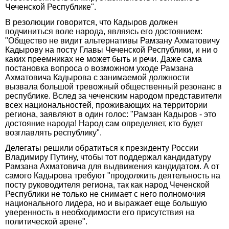
Чеченской Республике".
В резолюции говорится, что Кадыров должен
подчиниться воле народа, являясь его достоянием:
"Общество не видит альтернативы Рамзану Ахматовичу
Кадырову на посту Главы Чеченской Республики, и ни о
каких преемниках не может быть и речи. Даже сама
постановка вопроса о возможном уходе Рамзана
Ахматовича Кадырова с занимаемой должности
вызвала большой тревожный общественный резонанс в
республике. Вслед за чеченским народом представители
всех национальностей, проживающих на территории
региона, заявляют в один голос: "Рамзан Кадыров - это
достояние народа! Народ сам определяет, кто будет
возглавлять республику".
Делегаты решили обратиться к президенту России
Владимиру Путину, чтобы тот поддержал кандидатуру
Рамзана Ахматовича для выдвижения кандидатом. А от
самого Кадырова требуют "продолжить деятельность на
посту руководителя региона, так как народ Чеченской
Республики не только не снимает с него полномочия
национального лидера, но и выражает еще большую
уверенность в необходимости его присутствия на
политической арене".