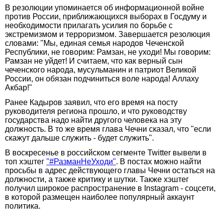
В резолюции упоминается об информационной войне
против России, приближающихся выборах в Госдуму и
необходимости прилагать усилия по борьбе с
экстремизмом и терроризмом. Завершается резолюция
словами: "Мы, единая семья народов Чеченской
Республики, не говорим: Рамзан, не уходи! Мы говорим:
Рамзан не уйдет! И считаем, что как верный сын
чеченского народа, мусульманин и патриот Великой
России, он обязан подчиниться воле народа! Аллаху
Акбар!"
Ранее Кадыров заявил, что его время на посту
руководителя региона прошло, и что руководству
государства надо найти другого человека на эту
должность. В то же время глава Чечни сказал, что "если
скажут дальше служить - будет служить".
В воскресенье в российском сегменте Twitter вывели в
топ хэштег
"#РазманНеУходи"
. В постах можно найти
просьбы в адрес действующего главы Чечни остаться на
должности, а также критику и шутки. Также хэштег
получил широкое распространение в Instagram - соцсети,
в которой размещен наиболее популярный аккаунт
политика.