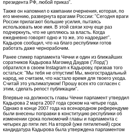
президента РФ, любой приказ".
Также он напомнил о кампании очернения, которая, по
его мнению, развернута врагами России: "Сегодня враги
России прилагают большие усилия, пытаясь
использовать мое имя. В этой связи хочу еще раз
подчеркнуть, что не цепляюсь за власть. Когда
ежедневно говорят одно и то же, это надоедает".
Кадыров сообщил, что на благо республики готов
работать даже чернорабочим.
Ранее спикер парламента Чечни и один из ближайших
соратников Кадырова Магомед Даудов ("Лорд")
обратился в своем Instagram к Кадырову, призвав того
остаться: "Мы тебя не отпустим! Мы, многострадальный
народ, не считаем, что настало время для твоего ухода.
Считай это ультиматумом! Прошу всех кто согласен с
этим, сделать репост публикации".
Впервые на должность главы Чечни парламент утвердил
Кадырова 2 марта 2007 года сроком на четыре года.
Однако в конце 2007 года на всенародном референдуме
были внесены поправки в конституцию республики об
изменении срока полномочий главы и парламента с
четырех до пяти лет. На второй (уже пятилетний) срок
кандидатура Кадырова была утверждена парламентом