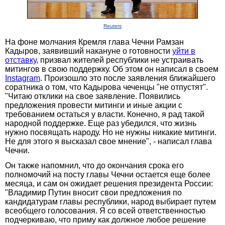
Reuters
На фоне молчания Кремля глава Чечни Рамзан
Кадыров, заявивший накануне о готовности
уйти в
отставку
, призвал жителей республики не устраивать
митингов в свою поддержку. Об этом он написал в своем
Instagram
. Произошло это после заявления ближайшего
соратника о том, что Кадырова чеченцы "не отпустят".
"Читаю отклики на свое заявление. Появились
предложения провести митинги и иные акции с
требованием остаться у власти. Конечно, я рад такой
народной поддержке. Еще раз убедился, что жизнь
нужно посвящать народу. Но не нужны никакие митинги.
Не для этого я высказал свое мнение", - написал глава
Чечни.
Он также напомнил, что до окончания срока его
полномочий на посту главы Чечни остается еще более
месяца, и сам он ожидает решения президента России:
"Владимир Путин вносит свои предложения по
кандидатурам главы республики, народ выбирает путем
всеобщего голосования. Я со всей ответственностью
подчеркиваю, что приму как должное любое решение