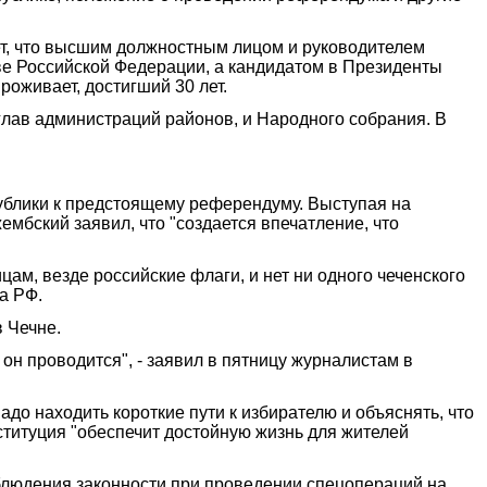
ает, что высшим должностным лицом и руководителем
ве Российской Федерации, а кандидатом в Президенты
роживает, достигший 30 лет.
 глав администраций районов, и Народного собрания. В
ублики к предстоящему референдуму. Выступая на
мбский заявил, что "создается впечатление, что
ам, везде российские флаги, и нет ни одного чеченского
та РФ.
 Чечне.
 он проводится", - заявил в пятницу журналистам в
о находить короткие пути к избирателю и объяснять, что
нституция "обеспечит достойную жизнь для жителей
блюдения законности при проведении спецопераций на