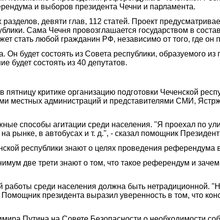
ерендума и выборов президента Чечни и парламента.
х разделов, девяти глав, 112 статей. Проект предусматрив
ублики. Сама Чечня провозглашается государством в соста
ет стать любой гражданин РФ, независимо от того, где он п
 Он будет состоять из Совета республики, образуемого из
ие будет состоять из 40 депутатов.
 пятницу критике организацию подготовки Чеченской респ
ями местных администраций и представителями СМИ, Ястрже
ные способы агитации среди населения. "Я проехал по улиц
на рынке, в автобусах и т. д.", - сказал помощник Президен
нской республики знают о целях проведения референдума в
имум две трети знают о том, что такое референдум и зачем
работы среди населения должна быть нетрадиционной. "Над
н. Помощник президента выразил уверенность в том, что ко
имира Путина на Совете Безопасности о необходимости со