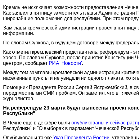
Кремль не исключает возможности предоставления Чечне
Как заявил в пятницу заместитель главы Администрации
широчайшие полномочия для республики. При этом преду
Замглавы кремлевской администрации провел в пятницу в
информации.
По словам Суркова, в будущем договоре между федераль
Как отметил кремлевский представитель, референдум - эт
хаоса. По словам Суркова, после принятия Конституции 
центром, сообщает
РИА 'Новости'
.
Между тем замглавы кремлевской администрации критическ
населенные пункты и не увидели ни одного плаката, хотя 
Помощник Президента России Сергей Ястржембский, в сво
перед местными СМИ проблем. Он заметил, что в тяжелейш
журналистов.
На референдум 23 марта будут вынесены проект конс
Республики"
В Чечне еще в декабре были
опубликованы и сейчас расп
Республики" и "О выборах в парламент Чеченской Республ
Опубликованы также
Указ Президента России
, утвердивш