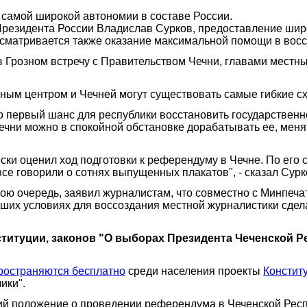
 самой широкой автономии в составе России.
 Президента России Владислав Сурков, предоставление шир
сматривается также оказание максимальной помощи в восс
 Грозном встречу с Правительством Чечни, главами местн
ным центром и Чечней могут существовать самые гибкие с
о первый шанс для республики восстановить государственн
Чечни можно в спокойной обстановке дорабатывать ее, мен
и оценил ход подготовки к референдуму в Чечне. По его с
все говорили о сотнях выпущенных плакатов", - сказал Сурк
ю очередь, заявил журналистам, что совместно с Минпечат
их условиях для воссоздания местной журналистики сделан
титуции, законов "О выборах Президента Чеченской Р
ространяются бесплатно
среди населения проекты
Констит
ики".
ий положение о проведении референдума в Чеченской Респ