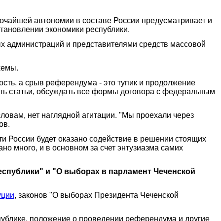
очайшей автономии в составе России предусматривает и
тановлении экономики республики.
ых администраций и представителями средств массовой
хемы.
ость, а срыв референдума - это тупик и продолжение
ять статьи, обсуждать все формы договора с федеральным
ловам, нет наглядной агитации. "Мы проехали через
ов.
и России будет оказано содействие в решении стоящих
о много, и в основном за счет энтузиазма самих
еспублики" и "О выборах в парламент Чеченской
уции
, законов "О выборах Президента Чеченской
ублике, положение о проведении референдума и другие