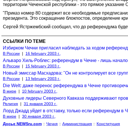
территории Чеченской республики - это прямое указание 
"Приказ номер 80 содержит все необходимые предписания,
президента. Это сокращение блокпостов, определение кр
Сергей Ястржембский сообщил, что до референдума буде
ССЫЛКИ ПО ТЕМЕ
Избирком Чечни пригласил наблюдать за ходом референ
В России
|
16 february 2003 г.,
Альваро Хиль-Роблес: референдум в Чечне - лишь начало 
В России
|
15 february 2003 г.,
Новый эмиссар Масхадова: "Он не контролирует все груп
В России
|
13 february 2003 г.,
Die Welt: даже перенос референдума в Чечне противоре
В мире
|
10 february 2003 г.,
Духовные лидеры Северного Кавказа поддерживают про
Религия
|
31 января 2003 г.,
Лорд Джадд уйдет в отставку, только если референдум в Ч
В мире
|
30 января 2003 г.,
Досье NEWSru.com
::
Чечня
::
Администрация
::
Конституция