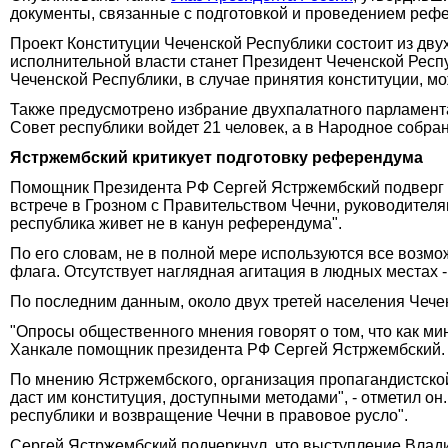
документы, связанные с подготовкой и проведением реф
Проект Конституции Чеченской Республики состоит из дву
исполнительной власти станет Президент Чеченской Респ
Чеченской Республики, в случае принятия конституции, мож
Также предусмотрено избрание двухпалатного парламента.
Совет республики войдет 21 человек, а в Народное собран
Ястржембский критикует подготовку референдума
Помощник Президента РФ Сергей Ястржембский подверг в
встрече в Грозном с Правительством Чечни, руководител
республика живет не в канун референдума".
По его словам, не в полной мере используются все возмож
флага. Отсутствует наглядная агитация в людных местах - 
По последним данным, около двух третей населения Чече
"Опросы общественного мнения говорят о том, что как мин
Ханкале помощник президента РФ Сергей Ястржембский.
По мнению Ястржембского, организация пропагандистской 
даст им конституция, доступными методами", - отметил о
республики и возвращение Чечни в правовое русло".
Сергей Ястржембский подчеркнул, что выступление Влад