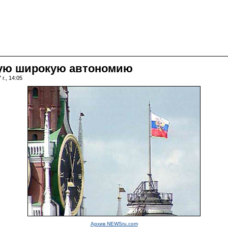
мую широкую автономию
г., 14:05
Архив NEWSru.com