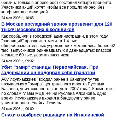
бензин. Только в апреле рост составил четыре процента.
Участники акций хотят, чтобы все прошло мирно, без
конфликтов с милицией.
24 мая 2008 г., 10:05
В Москве последний звонок прозвенит для 120
тысяч московских школьников
Как сообщили в городской администрации, в этом году
"звенящий" праздник отметят в 1,4 тыс.
общеобразовательных учреждениях мегаполиса более 62
тыс. выпускников одиннадцатых и двенадцатых классов,
и свыше 60 тыс. девятиклассников.
24 мая 2008 г., 09:32
Убит "эмир" станицы Первомайская. При
задержании он подорвал себя гранатой
Абу Исупхаджиев "входил ранее в бандгруппу так
называемого "эмира" центрального фронта Рустама
Басаева, уничтоженного в августе 2007 года". Кроме того,
по словам главы МВД Чечни Руслана Алханова, одно
время Исупхаджиев входил в бандгруппу ранее
уничтоженного Увайса Течиева.
24 мая 2008 г., 09:09
Слухи о выбросе радиации на Игналинской