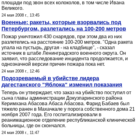
площади под звон всех колоколов, в том числе Ивана
Великого.
24 мая 2008 г., 13:45
Военные: ракеты, которые взорвались под
Петербургом, разлетались на 100-200 метров
Пожар уничтожил 430 снарядов, при этом два из них
разлетелись на расстояние 100-200 метров. "Одна ракета
упала на пустырь, другая - на кладбище", - сказал
источник в штабе Ленинградского военного округа. Он
заявил, что расследование инцидента продолжается, и
однозначной версии причин пожара пока нет.
24 мая 2008 г., 12:46
Подозреваемый в убийстве лидера
дагестанского "Яблока" изменил показания
Теперь он утверждает, что заказ на убийство поступил от
сына главы администрации Докузпаринского района
Керимхана Абасова Абаса Абасова. Фарид Бабаев был
тяжело ранен в Махачкале у порога собственного дома 21
ноября 2007 года. Его госпитализировали в
реанимационное отделение республиканской клинической
больницы, где он скончался.
24 мая 2008 г., 11:47