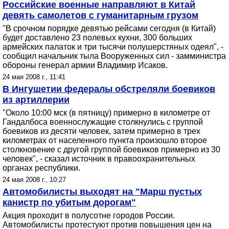
Российские военные направляют в Китай
девять самолетов с гуманитарным грузом
"В срочном порядке девятью рейсами сегодня (в Китай)
будет доставлено 23 полевых кухни, 300 больших
армейских палаток и три тысячи полушерстяных одеял", -
сообщил начальник тыла Вооруженных сил - замминистра
обороны генерал армии Владимир Исаков.
24 мая 2008 г., 11:41
В Ингушетии федералы обстреляли боевиков
из артиллерии
"Около 10:00 мск (в пятницу) примерно в километре от
Гандалбоса военнослужащие столкнулись с группой
боевиков из десяти человек, затем примерно в трех
километрах от населенного пункта произошло второе
столкновение с другой группой боевиков примерно из 30
человек", - сказал источник в правоохранительных
органах республики.
24 мая 2008 г., 10:27
Автомобилисты выходят на "Марш пустых
канистр по убитым дорогам"
Акция проходит в полусотне городов России.
Автомобилисты протестуют против повышения цен на