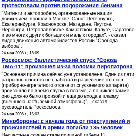
протестовали против подорожания бензина
"Митинги и автопробеги, организованные нашим
движением, прошли в Москве, Санкт-Петербурге,
Екатеринбурге, Красноярске, Магадане, Якутске,
Нерюнгри, Петропавловске-Камчатском, Калуге, Саратове
и во многих других больших и малых городах", - сказал
лидер движения автомобилистов России "Свобода
выбора".
24 мая 2008 г., 18:09
Роскосмос: баллистический спуск "Союза
ТМА-11" произошел из-за поломки пиропатрона
"Основная причина сейчас уже установлена. Один из пяти
разрывных болтов не сработал и разделение отсеков
(приборно-агрегатного отсека от спускаемого аппарата)
произошло во время спуска в плазме, а по циклограмме
оно должно было произойти еще до входа в плазму
(внешнюю часть земной атмосферы)", - сказал
руководитель Роскосмоса.
24 мая 2008 г., 16:03
Минобороны: с начала года от преступлений и
происшествий в армии погибли 135 человек
Несчастные случаи стали причиной гибели 11