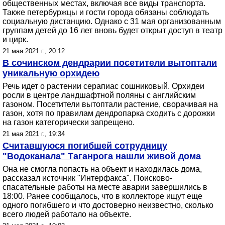
общественных местах, включая все виды транспорта.
Также петербуржцы и гости города обязаны соблюдать
социальную дистанцию. Однако с 31 мая организованным
группам детей до 16 лет вновь будет открыт доступ в театр
и цирк.
21 мая 2021 г., 20:12
В сочинском дендрарии посетители вытоптали
уникальную орхидею
Речь идет о растении серапиас сошниковый. Орхидеи
росли в центре ландшафтной поляны с английским
газоном. Посетители вытоптали растение, сворачивая на
газон, хотя по правилам дендропарка сходить с дорожки
на газон категорически запрещено.
21 мая 2021 г., 19:34
Считавшуюся погибшей сотрудницу
"Водоканала" Таганрога нашли живой дома
Она не смогла попасть на объект и находилась дома,
рассказал источник "Интерфакса". Поисково-
спасательные работы на месте аварии завершились в
18:00. Ранее сообщалось, что в коллекторе ищут еще
одного погибшего и что достоверно неизвестно, сколько
всего людей работало на объекте.