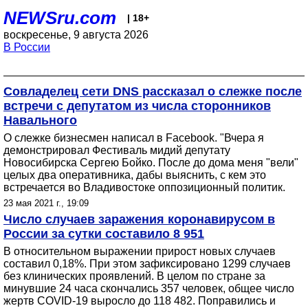
NEWSru.com
| 18+
воскресенье, 9 августа 2026
В России
Совладелец сети DNS рассказал о слежке после
встречи с депутатом из числа сторонников
Навального
О слежке бизнесмен написал в Facebook. "Вчера я
демонстрировал Фестиваль мидий депутату
Новосибирска Сергею Бойко. После до дома меня "вели"
целых два оперативника, дабы выяснить, с кем это
встречается во Владивостоке оппозиционный политик.
23 мая 2021 г., 19:09
Число случаев заражения коронавирусом в
России за сутки составило 8 951
В относительном выражении прирост новых случаев
составил 0,18%. При этом зафиксировано 1299 случаев
без клинических проявлений. В целом по стране за
минувшие 24 часа скончались 357 человек, общее число
жертв COVID-19 выросло до 118 482. Поправились и