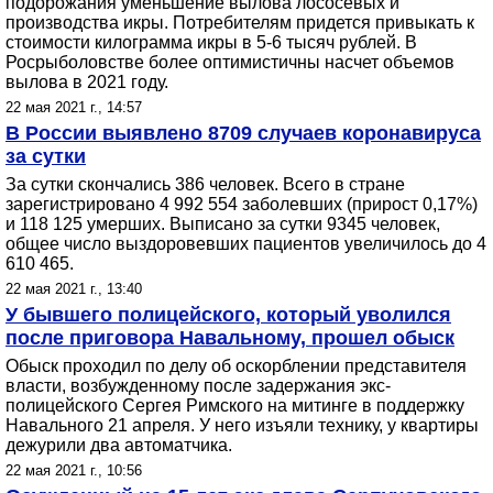
подорожания уменьшение вылова лососевых и
производства икры. Потребителям придется привыкать к
стоимости килограмма икры в 5-6 тысяч рублей. В
Росрыболовстве более оптимистичны насчет объемов
вылова в 2021 году.
22 мая 2021 г., 14:57
В России выявлено 8709 случаев коронавируса
за сутки
За сутки скончались 386 человек. Всего в стране
зарегистрировано 4 992 554 заболевших (прирост 0,17%)
и 118 125 умерших. Выписано за сутки 9345 человек,
общее число выздоровевших пациентов увеличилось до 4
610 465.
22 мая 2021 г., 13:40
У бывшего полицейского, который уволился
после приговора Навальному, прошел обыск
Обыск проходил по делу об оскорблении представителя
власти, возбужденному после задержания экс-
полицейского Сергея Римского на митинге в поддержку
Навального 21 апреля. У него изъяли технику, у квартиры
дежурили два автоматчика.
22 мая 2021 г., 10:56