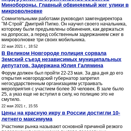
Минобороны. Главный обвиняемый жег улики в
микроволновке
Сомнительными работами руководил замгендиректора
"М-Строй" Дмитрий Пипко. Он научил своего начальника,
которому были предъявлены обвинения, как держаться
на допросах, а перед собственным задержанием сжег в
микроволновке три своих мобильника.
22 мая 2021 г., 18:52
В Великом Новгороде полиция сорвала
Земский съезд независимых муниципальных
депутатов. Задержана Юлия Галямина
Форум должен был пройти 22-23 мая. За два дня до его
открытия новгородский губернатор запретил
негосударственным организациям устраивать
мероприятия с участием более 30 человек. В зале было
25, а указ еще не вступил в силу, но полицию это не
смутило.
22 мая 2021 г., 15:55
Цены на красную икру в России достигли 10-
летнего максимума
Участники рынка называют основной причиной резкого