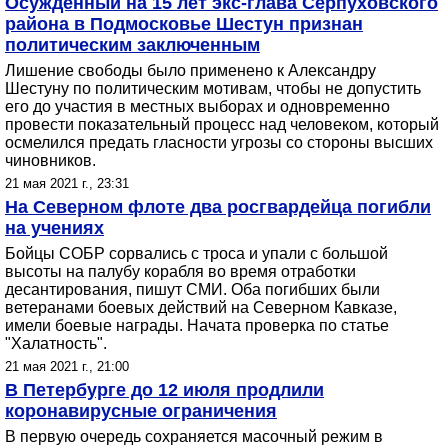
Осужденный на 15 лет экс-глава Серпуховского
района в Подмосковье Шестун признан
политическим заключенным
Лишение свободы было применено к Александру
Шестуну по политическим мотивам, чтобы не допустить
его до участия в местных выборах и одновременно
провести показательный процесс над человеком, который
осмелился предать гласности угрозы со стороны высших
чиновников.
21 мая 2021 г., 23:31
На Северном флоте два росгвардейца погибли
на учениях
Бойцы СОБР сорвались с троса и упали с большой
высоты на палубу корабля во время отработки
десантирования, пишут СМИ. Оба погибших были
ветеранами боевых действий на Северном Кавказе,
имели боевые награды. Начата проверка по статье
"Халатность".
21 мая 2021 г., 21:00
В Петербурге до 12 июля продлили
коронавирусные ограничения
В первую очередь сохраняется масочный режим в