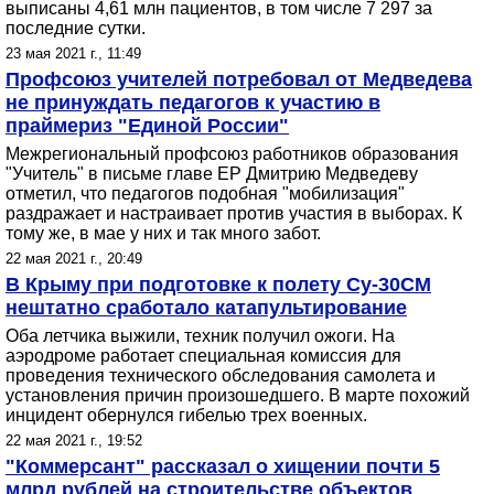
выписаны 4,61 млн пациентов, в том числе 7 297 за
последние сутки.
23 мая 2021 г., 11:49
Профсоюз учителей потребовал от Медведева
не принуждать педагогов к участию в
праймериз "Единой России"
Межрегиональный профсоюз работников образования
"Учитель" в письме главе ЕР Дмитрию Медведеву
отметил, что педагогов подобная "мобилизация"
раздражает и настраивает против участия в выборах. К
тому же, в мае у них и так много забот.
22 мая 2021 г., 20:49
В Крыму при подготовке к полету Су-30СМ
нештатно сработало катапультирование
Оба летчика выжили, техник получил ожоги. На
аэродроме работает специальная комиссия для
проведения технического обследования самолета и
установления причин произошедшего. В марте похожий
инцидент обернулся гибелью трех военных.
22 мая 2021 г., 19:52
"Коммерсант" рассказал о хищении почти 5
млрд рублей на строительстве объектов